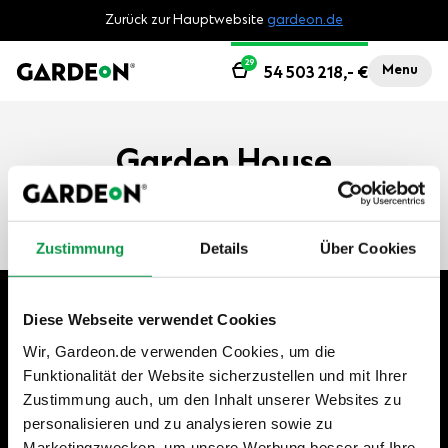
Zurück zur Hauptwebsite
gardeon.de
29
Menu
54 503 218,-
€
Garden House
Zustimmung
Details
Über Cookies
+49 40 46 89 86 22
Diese Webseite verwendet Cookies
Mo–Fri | 7:30–17:00
Wir, Gardeon.de verwenden Cookies, um die
Funktionalität der Website sicherzustellen und mit Ihrer
shop@gardeon.de
Zustimmung auch, um den Inhalt unserer Websites zu
personalisieren und zu analysieren sowie zu
Marketingzwecken, um unsere Werbung besser auf Ihre