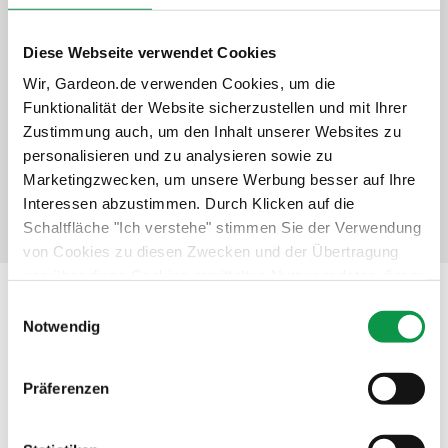
Unbeschwertes Nutzen des Gebäudes
Diese Webseite verwendet Cookies
Schneller und professioneller Service
Langfristiger Schutz der Investition
Wir, Gardeon.de verwenden Cookies, um die
Funktionalität der Website sicherzustellen und mit Ihrer
+642,-
€
Zustimmung auch, um den Inhalt unserer Websites zu
personalisieren und zu analysieren sowie zu
Details anzeigen
Verbindlich auswählen
Marketingzwecken, um unsere Werbung besser auf Ihre
Interessen abzustimmen. Durch Klicken auf die
Schaltfläche "Ich verstehe" stimmen Sie der Verwendung
von Cookies zu diesen Zwecken und der Übertragung
von über diese Cookies ermittelten Nutzungsdaten dieser
Website an unsere Partner für die Anzeige gezielter
Einwilligungsauswahl
Beschreibung
Werbung in sozialen Netzwerken und Werbenetzwerken
Notwendig
auf anderen Websites zu. Diese Zustimmung ist freiwillig
und kann jederzeit widerrufen werden. Weitere
Präferenzen
Informationen zu den verwendeten Cookies, zu Ihren
Rechten und zu unseren Partnern sowie die Möglichkeit,
der Verwendung von Cookies nicht oder nur teilweise