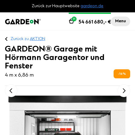
Zurück zur Hauptwebsite
gardeon.de
31
Menu
54 661 680,-
€
Zurück zu
AKTION
GARDEON® Garage mit
Hörmann Garagentor und
Fenster
16
%
4 m x 6,86 m