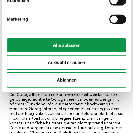
Statistiken
zuzustimmen, finden Sie unter dem Link „Detaillierte
Einstellungen“.
Marketing
Alle zulassen
Auswahl erlauben
GARDEON® Garage mit Garagentor – so
leise wie das Rauschen der Blätter
Ablehnen
Die Garage Ihrer Träume kann Wirklichkeit werden! Unsere
geräumige, montierte Garage vereint modernes Design mit
höchster Funktionalität. Ausgestattet mit hochwertigen
Hörmann-Garagentoren, integriertem Beleuchtungssystem
und der Möglichkeit zum Anschluss an Solarpanele, bietet sie
maximalen Komfort und Energieeffizienz. Die intelligent
konstruierten Sicherheitstore gleiten platzsparend unter die
Decke und sorgen für eine optimale Raumnutzung. Dank des
ultraleisen Öffnungs- und Schließmechanismus genießen Sie