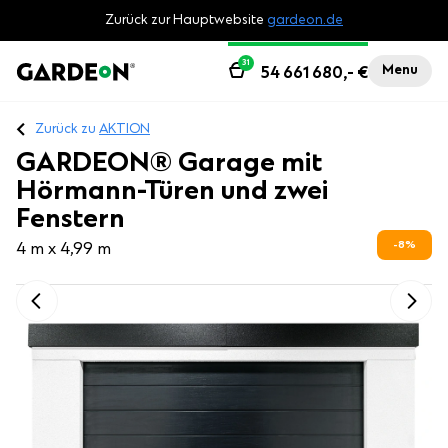
Zurück zur Hauptwebsite
gardeon.de
31
Menu
54 661 680,-
€
Zurück zu
AKTION
GARDEON® Garage mit
Hörmann-Türen und zwei
Fenstern
8
%
4 m x 4,99 m