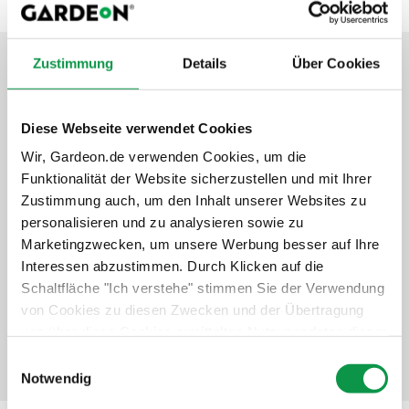
Zustimmung
Details
Über Cookies
Aufwertung und Extras
Diese Webseite verwendet Cookies
Garantieverlängerung auf 20 Jahre
Wir, Gardeon.de verwenden Cookies, um die
Funktionalität der Website sicherzustellen und mit Ihrer
Unbeschwertes Nutzen des Gebäudes
Zustimmung auch, um den Inhalt unserer Websites zu
Schneller und professioneller Service
personalisieren und zu analysieren sowie zu
Langfristiger Schutz der Investition
Marketingzwecken, um unsere Werbung besser auf Ihre
Interessen abzustimmen. Durch Klicken auf die
+842,-
€
Schaltfläche "Ich verstehe" stimmen Sie der Verwendung
von Cookies zu diesen Zwecken und der Übertragung
Details anzeigen
Verbindlich auswählen
von über diese Cookies ermittelten Nutzungsdaten dieser
Website an unsere Partner für die Anzeige gezielter
Einwilligungsauswahl
Werbung in sozialen Netzwerken und Werbenetzwerken
Notwendig
auf anderen Websites zu. Diese Zustimmung ist freiwillig