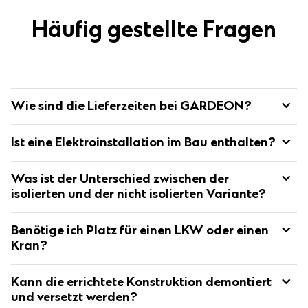
Häufig gestellte Fragen
Wie sind die Lieferzeiten bei GARDEON?
Die Standard-Lieferzeit für montierte Gebäude beträgt 4-6
Ist eine Elektroinstallation im Bau enthalten?
Wochen nach Eingang der Anzahlung.
Der genaue Termin wird mit dem Kunden per E-Mail
Nein, eine Elektro- sowie Wasserinstallation sind nicht im Bau
abgestimmt.
Was ist der Unterschied zwischen der
enthalten.
isolierten und der nicht isolierten Variante?
Der größte Unterschied liegt in der Temperatur im Inneren
Benötige ich Platz für einen LKW oder einen
der Konstruktion. Eine isolierter Bau heizt sich weniger auf und
bietet besseren Schutz vor plötzlichen
Kran?
Temperaturschwankungen.
Unsere Bauten bestehen aus montierten Einzelelementen
Mehr Informationen finden Sie auf der Seite
Technologie
.
Kann die errichtete Konstruktion demontiert
und erfordern keine großen LKW für den Transport. Jede
Konstruktion wird mit einem Nutzfahrzeug bis 3,5 Tonnen
und versetzt werden?
geliefert.