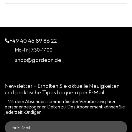
Ja. Da die Konstruktion nicht fest mit dem Boden verbunden
Wir erreichen problemlos jeden Ort, den auch Ihr PKW
ist, kann sie bei Bedarf jederzeit demontiert und an einen
erreichen kann.
anderen vorbereiteten Standort versetzt werden.
+49 40 46 89 86 22
Mo–Fri | 7:30–17:00
shop@gardeon.de
Newsletter – Erhalten Sie aktuelle Neuigkeiten
und praktische Tipps bequem per E-Mail.
- Mit dem Absenden stimmen Sie der Verarbeitung Ihrer
personenbezogenen Daten zu. Das Abonnement können Sie
jederzeit kündigen.