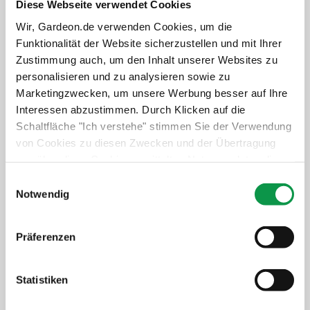
Diese Webseite verwendet Cookies
Schneller und professioneller Service
Wir, Gardeon.de verwenden Cookies, um die
Langfristiger Schutz der Investition
Funktionalität der Website sicherzustellen und mit Ihrer
+622,-
€
Zustimmung auch, um den Inhalt unserer Websites zu
personalisieren und zu analysieren sowie zu
Details anzeigen
Verbindlich auswählen
Marketingzwecken, um unsere Werbung besser auf Ihre
Interessen abzustimmen. Durch Klicken auf die
Schaltfläche "Ich verstehe" stimmen Sie der Verwendung
von Cookies zu diesen Zwecken und der Übertragung
Isolierte Wände GARDEON
von über diese Cookies ermittelten Nutzungsdaten dieser
Thermopanel
Website an unsere Partner für die Anzeige gezielter
Einwilligungsauswahl
Mehr Komfort im Winter und Sommer
Werbung in sozialen Netzwerken und Werbenetzwerken
Notwendig
Weniger Lärm von draußen
auf anderen Websites zu. Diese Zustimmung ist freiwillig
Mehr Stabilität
und kann jederzeit widerrufen werden. Weitere
Präferenzen
Informationen zu den verwendeten Cookies, zu Ihren
+952,-
€
Rechten und zu unseren Partnern sowie die Möglichkeit,
der Verwendung von Cookies nicht oder nur teilweise
Statistiken
Details anzeigen
Verbindlich auswählen
zuzustimmen, finden Sie unter dem Link „Detaillierte
Einstellungen“.