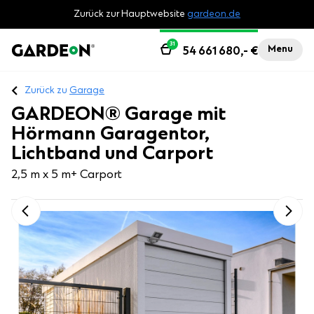
Zurück zur Hauptwebsite
gardeon.de
31
Menu
54 661 680,-
€
Zurück zu
Garage
GARDEON® Garage mit
Hörmann Garagentor,
Lichtband und Carport
2,5 m x 5 m
+ Carport