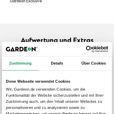
Gardeon Exclusive
Aufwertung und Extras
Garantieverlängerung auf 20 Jahre
Zustimmung
Details
Über Cookies
Unbeschwertes Nutzen des Gebäudes
Schneller und professioneller Service
Langfristiger Schutz der Investition
Diese Webseite verwendet Cookies
Wir, Gardeon.de verwenden Cookies, um die
+471,-
€
Funktionalität der Website sicherzustellen und mit Ihrer
Zustimmung auch, um den Inhalt unserer Websites zu
Details anzeigen
Verbindlich auswählen
personalisieren und zu analysieren sowie zu
Marketingzwecken, um unsere Werbung besser auf Ihre