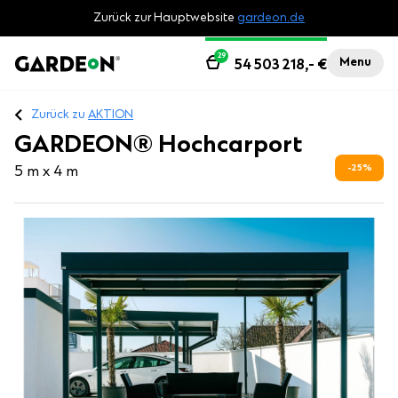
Zurück zur Hauptwebsite
gardeon.de
29
Menu
54 503 218,-
€
Zurück zu
AKTION
GARDEON® Hochcarport
25
%
5 m x 4 m