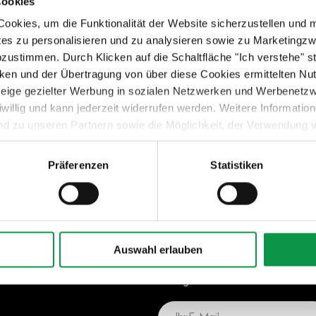
Der Preis ist inkl. MwSt.
Cookies
Auf Lager
okies, um die Funktionalität der Website sicherzustellen und 
tes zu personalisieren und zu analysieren sowie zu Marketing
Details anzeigen
abzustimmen. Durch Klicken auf die Schaltfläche "Ich verstehe"
en und der Übertragung von über diese Cookies ermittelten Nu
nzeige gezielter Werbung in sozialen Netzwerken und Werbenetz
iwillig und kann jederzeit widerrufen werden. Weitere Informati
nd zu unseren Partnern sowie die Möglichkeit, der Verwendung v
 Sie unter dem Link „Detaillierte Einstellungen“.
Präferenzen
Statistiken
Newsletter – Erhalten Sie 
praktische Tipps bequem p
Auswahl erlauben
- Mit dem Absenden stimmen Sie 
personenbezogenen Daten zu. D
kündigen.