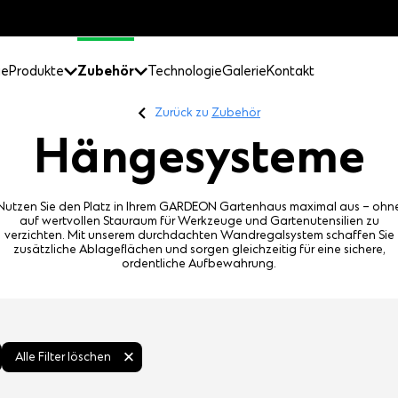
ge
Produkte
Zubehör
Technologie
Galerie
Kontakt
Zurück zu
Zubehör
Hängesysteme
Nutzen Sie den Platz in Ihrem GARDEON Gartenhaus maximal aus – ohn
auf wertvollen Stauraum für Werkzeuge und Gartenutensilien zu
verzichten. Mit unserem durchdachten Wandregalsystem schaffen Sie
zusätzliche Ablageflächen und sorgen gleichzeitig für eine sichere,
ordentliche Aufbewahrung.
Alle Filter löschen