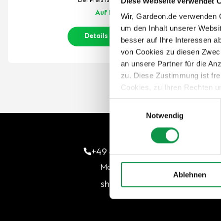
Der Preis ist inkl. MwSt.
Diese Webseite verwendet 
Auf Lager
Wir, Gardeon.de verwenden Co
um den Inhalt unserer Websi
Details anzeigen
besser auf Ihre Interessen 
von Cookies zu diesen Zweck
an unsere Partner für die A
zu. Diese Zustimmung ist fre
Cookies, zu Ihren Rechten u
teilweise zuzustimmen, finden
Einwilligungsauswahl
Notwendig
+49 40 46 89 86 22
Mo–Fri | 7:30–17:00
Ablehnen
shop@gardeon.de