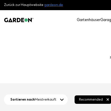
Zurück zur Hauptwebsite
gardeon.de
Gartenhäuser
Gara
Sortieren nach
Meistverkauft
Recommended