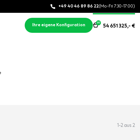
+49 40 46 89 86 22
(Mo-Fri 7:30-17:00)
30
Ihre eigene Konfiguration
54 651 325,-
€
e
1-2 aus 2