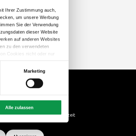
mit Ihrer Zustimmung auch,
zwecken, um unsere Werbung
 stimmen Sie der Verwendung
tzungsdaten dieser Website
werken auf anderen Websites
onen zu den verwendeten
on Cookies nicht oder nur
Marketing
aktuelle Neuigkeiten und
er E-Mail.
Alle zulassen
der Verarbeitung Ihrer
as Abonnement können Sie jederzeit