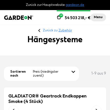
Zurück zur Hauptwebsite
gardeon.de
29
Menu
54 503 218,-
€
Zurück zu
Zubehör
Hängesysteme
Sortieren
Preis (niedrigster
1-9 aus 9
nach
zuerst)
GLADIATOR® Geartrack Endkappen
Smoke (4 Stück)