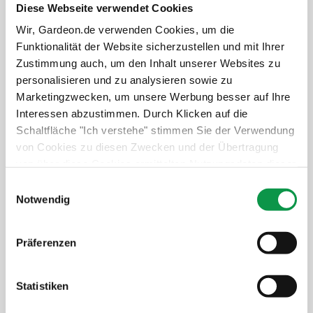
Diese Webseite verwendet Cookies
Wir, Gardeon.de verwenden Cookies, um die
Funktionalität der Website sicherzustellen und mit Ihrer
Zustimmung auch, um den Inhalt unserer Websites zu
50,-
€
personalisieren und zu analysieren sowie zu
Der Preis ist inkl. MwSt.
Marketingzwecken, um unsere Werbung besser auf Ihre
Auf Lager
Interessen abzustimmen. Durch Klicken auf die
Schaltfläche "Ich verstehe" stimmen Sie der Verwendung
Details anzeigen
von Cookies zu diesen Zwecken und der Übertragung
von über diese Cookies ermittelten Nutzungsdaten dieser
Website an unsere Partner für die Anzeige gezielter
Einwilligungsauswahl
Werbung in sozialen Netzwerken und Werbenetzwerken
Notwendig
auf anderen Websites zu. Diese Zustimmung ist freiwillig
Werkzeugaufhängesystem (4 Halterungen
und kann jederzeit widerrufen werden. Weitere
und 2 Haken)
Präferenzen
Informationen zu den verwendeten Cookies, zu Ihren
Rechten und zu unseren Partnern sowie die Möglichkeit,
der Verwendung von Cookies nicht oder nur teilweise
Statistiken
zuzustimmen, finden Sie unter dem Link „Detaillierte