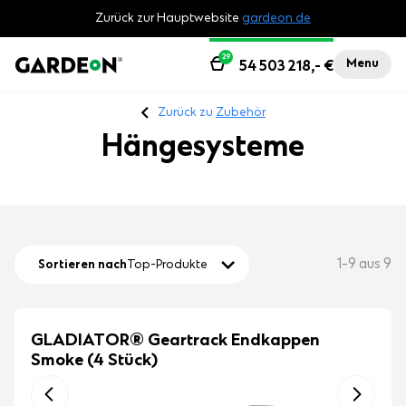
Zurück zur Hauptwebsite
gardeon.de
29
Menu
54 503 218,-
€
Zurück zu
Zubehör
Hängesysteme
1-9 aus 9
Sortieren nach
Top-Produkte
GLADIATOR® Geartrack Endkappen
Smoke (4 Stück)