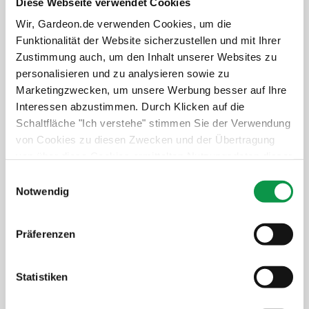
Diese Webseite verwendet Cookies
Wir, Gardeon.de verwenden Cookies, um die
114,-
€
Funktionalität der Website sicherzustellen und mit Ihrer
Zustimmung auch, um den Inhalt unserer Websites zu
Der Preis ist inkl. MwSt.
personalisieren und zu analysieren sowie zu
Auf Lager
Marketingzwecken, um unsere Werbung besser auf Ihre
Interessen abzustimmen. Durch Klicken auf die
Details anzeigen
Schaltfläche "Ich verstehe" stimmen Sie der Verwendung
von Cookies zu diesen Zwecken und der Übertragung
von über diese Cookies ermittelten Nutzungsdaten dieser
Website an unsere Partner für die Anzeige gezielter
Einwilligungsauswahl
Werbung in sozialen Netzwerken und Werbenetzwerken
Notwendig
Werkzeug-Aufhängesystem (3
auf anderen Websites zu. Diese Zustimmung ist freiwillig
Halterungen)
und kann jederzeit widerrufen werden. Weitere
Präferenzen
Informationen zu den verwendeten Cookies, zu Ihren
Rechten und zu unseren Partnern sowie die Möglichkeit,
der Verwendung von Cookies nicht oder nur teilweise
Statistiken
zuzustimmen, finden Sie unter dem Link „Detaillierte
Einstellungen“.