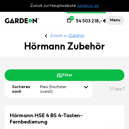
Zurück zur Hauptwebsite
gardeon.de
29
Menu
54 503 218,-
€
Zurück zu
Zubehör
Hörmann Zubehör
Filter
Sortieren
Preis (höchster
1-1 aus 1
nach
zuerst)
Hörmann HSE 4 BS 4-Tasten-
Fernbedienung