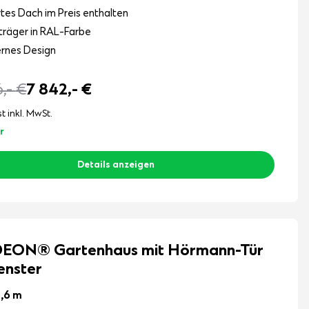
ertes Dach im Preis enthalten
räger in RAL-Farbe
rnes Design
6,-
€
7 842,-
€
st inkl. MwSt.
r
Details anzeigen
EON® Gartenhaus mit Hörmann-Tür
enster
3,6 m