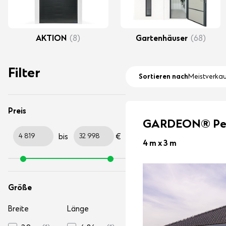
AKTION
(8)
Gartenhäuser
(68)
Filter
Sortieren nach
Meistverkau
Preis
GARDEON® Pe
bis
€
4 m x 3 m
Größe
Breite
Länge