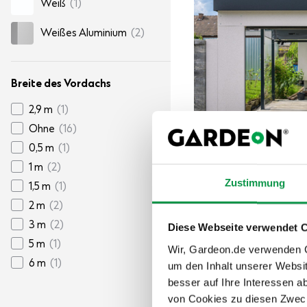
Weiß
(1)
Weißes Aluminium
(2)
Breite des Vordachs
2,9 m
(1)
Ohne
(16)
0,5 m
(1)
1 m
(2)
Zustimmung
1,5 m
(1)
2 m
(2)
3 m
(2)
Diese Webseite verwendet 
100% echte Fotos
5 m
(1)
Wir, Gardeon.de verwenden Co
Isoliertes Dach im Pr
6 m
(1)
um den Inhalt unserer Websi
Dachträger in RAL-F
besser auf Ihre Interessen 
Attraktive Höhe von 
von Cookies zu diesen Zweck