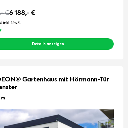
,-
€
6 188,-
€
st inkl. MwSt.
r
Details anzeigen
EON® Gartenhaus mit Hörmann-Tür
enster
2 m