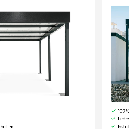
100%
Liefe
thalten
Instal