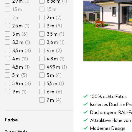
2,9 m
(1)
6,86 m
(1)
1,5 m
1,5 m
2 m
2 m
(2)
2,5 m
(1)
3 m
(9)
3 m
(6)
3,5 m
(1)
3,3 m
(1)
3,6 m
(1)
3,5 m
(3)
4 m
(2)
4 m
(11)
4,8 m
(1)
4,5 m
(1)
4,99 m
(1)
5 m
(5)
5 m
(4)
5,8 m
(3)
5,5 m
(1)
9 m
(1)
6 m
(6)
100% echte Fotos
7 m
(4)
Isoliertes Dach im Pr
Dachträger in RAL-F
Farbe
Attraktive Höhe von 
Modernes Design