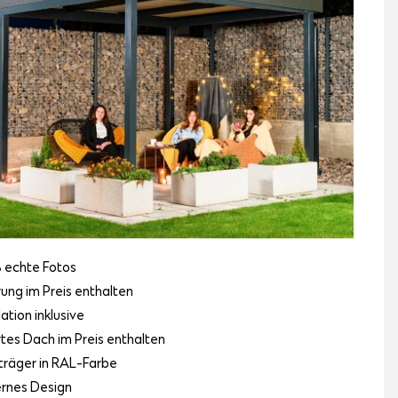
 echte Fotos
rung im Preis enthalten
lation inklusive
ertes Dach im Preis enthalten
räger in RAL-Farbe
rnes Design