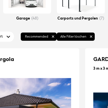
Garage
(48)
Carports und Pergolen
(7)
ft
Recommended
Alle Filter löschen
rgola
GARD
3 m x 3 