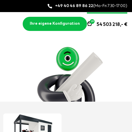
+49 40 46 89 86 22
(Mo-Fri 7:30-17:00)
29
Ihre eigene Konfiguration
54 503 218,-
€