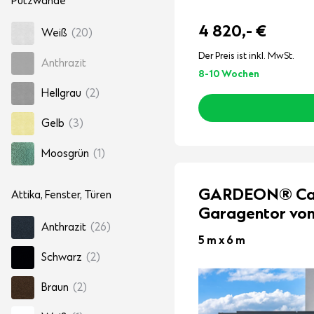
Putzwände
4 820,-
€
Weiß
(20)
Der Preis ist inkl. MwSt.
Anthrazit
8-10 Wochen
Hellgrau
(2)
Gelb
(3)
Moosgrün
(1)
GARDEON® Carp
Attika, Fenster, Türen
Garagentor vo
Anthrazit
(26)
5 m x 6 m
Schwarz
(2)
Braun
(2)