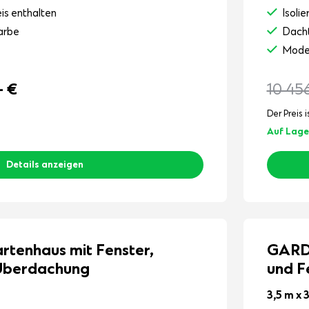
eis enthalten
Isoli
arbe
Dacht
Mode
-
€
10 45
Der Preis i
Auf Lage
Details anzeigen
enhaus mit Fenster,
GARD
 Überdachung
und F
3,5 m x 