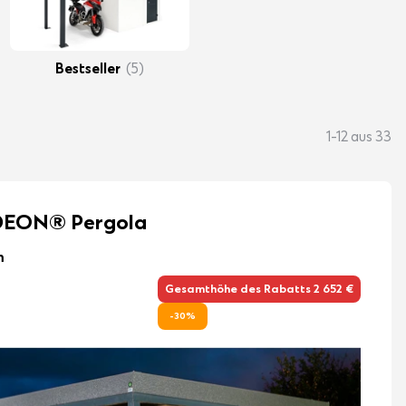
Bestseller
(5)
1-12 aus 33
EON® Pergola
m
Gesamthöhe des Rabatts 2 652 €
-30%