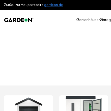
Zurück zur Hauptwebsite
gardeon.de
Gartenhäuser
Garag