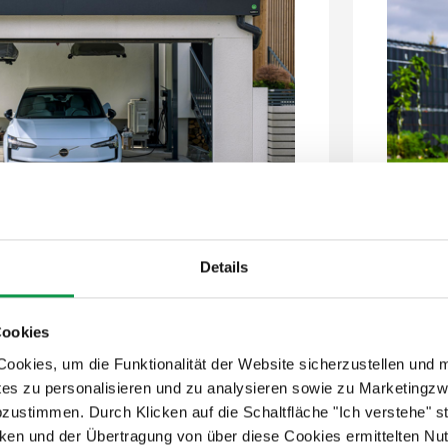
Details
100%
Liefe
Cookies
Isoli
okies, um die Funktionalität der Website sicherzustellen und 
eis enthalten
Dacht
tes zu personalisieren und zu analysieren sowie zu Marketing
arbe
Pane
abzustimmen. Durch Klicken auf die Schaltfläche "Ich verstehe"
2,5 m
Attra
en und der Übertragung von über diese Cookies ermittelten Nu