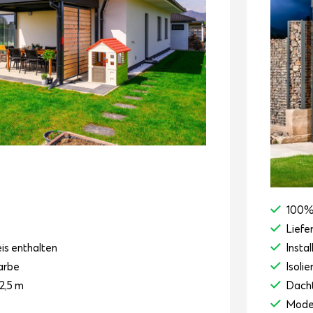
100%
Liefe
eis enthalten
Instal
arbe
Isoli
2,5 m
Dacht
Mode