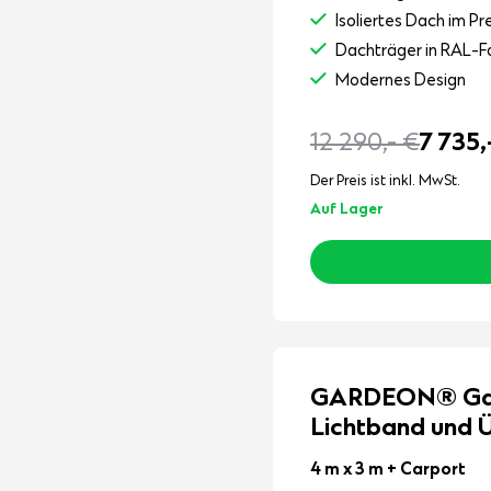
Isoliertes Dach im Pr
Dachträger in RAL-F
Modernes Design
12 290,-
€
7 735,
Der Preis ist inkl. MwSt.
Auf Lager
GARDEON® Gart
Lichtband und
4 m x 3 m
+ Carport