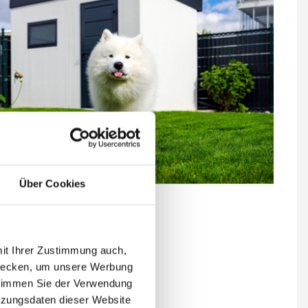
Über Cookies
 echte Fotos
rung im Preis enthalten
ertes Dach im Preis enthalten
mit Ihrer Zustimmung auch,
räger in RAL-Farbe
zwecken, um unsere Werbung
lstärke 50 mm
 stimmen Sie der Verwendung
ktive Höhe von 2,5 m
tzungsdaten dieser Website