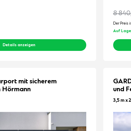
8 840
Der Preis i
Auf Lage
Details anzeigen
ort mit sicherem
GARD
n Hörmann
und F
3,5 m x 