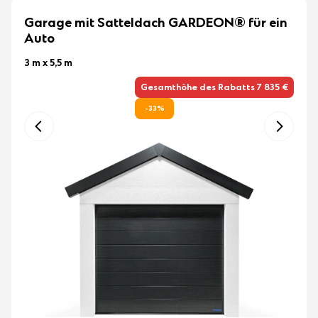
Garage mit Satteldach GARDEON® für ein
Auto
3 m x 5,5 m
Gesamthöhe des Rabatts 7 835 €
-33%