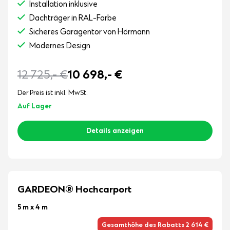
Installation inklusive
Dachträger in RAL-Farbe
Sicheres Garagentor von Hörmann
Modernes Design
12 725,-
€
10 698,-
€
Der Preis ist inkl. MwSt.
Auf Lager
Details anzeigen
GARDEON® Hochcarport
5 m x 4 m
Gesamthöhe des Rabatts 2 614 €