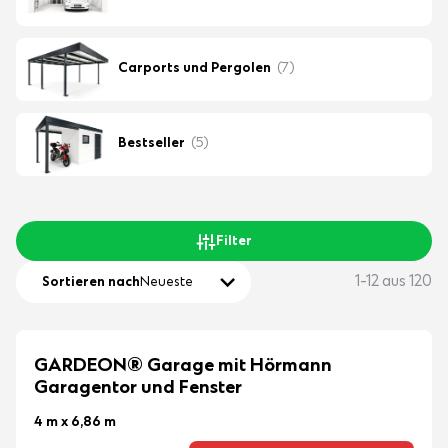
Carports und Pergolen
(7)
Bestseller
(5)
Filter
1-12 aus 120
Sortieren nach
Neueste
GARDEON® Garage mit Hörmann
Garagentor und Fenster
4 m x 6,86 m