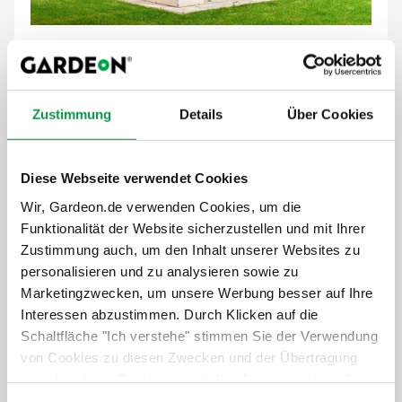
100% echte Fotos
Lieferung im Preis enthalten
Zustimmung
Details
Über Cookies
Installation inklusive
Isoliertes Dach im Preis enthalten
Dachträger in RAL-Farbe
Diese Webseite verwendet Cookies
Modernes Design
Wir, Gardeon.de verwenden Cookies, um die
Funktionalität der Website sicherzustellen und mit Ihrer
8 840,-
€
6 188,-
€
Zustimmung auch, um den Inhalt unserer Websites zu
personalisieren und zu analysieren sowie zu
Der Preis ist inkl. MwSt.
Marketingzwecken, um unsere Werbung besser auf Ihre
Auf Lager
Interessen abzustimmen. Durch Klicken auf die
Schaltfläche "Ich verstehe" stimmen Sie der Verwendung
Details anzeigen
von Cookies zu diesen Zwecken und der Übertragung
von über diese Cookies ermittelten Nutzungsdaten dieser
Website an unsere Partner für die Anzeige gezielter