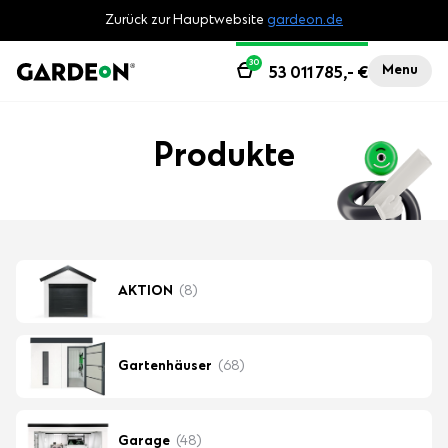
Zurück zur Hauptwebsite
gardeon.de
30
Menu
53 011 785,-
€
Produkte
AKTION
(8)
Gartenhäuser
(68)
Garage
(48)