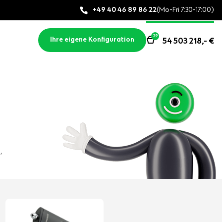
+49 40 46 89 86 22
(Mo-Fri 7:30-17:00)
29
Ihre eigene Konfiguration
54 503 218,-
€
,