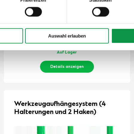
500,-
€
Auswahl erlauben
Der Preis ist inkl. MwSt.
Auf Lager
Details anzeigen
Werkzeugaufhängesystem (4
Halterungen und 2 Haken)