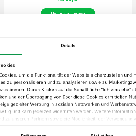
Details anzeigen
Details
GLADIATOR® Arbeitstisch
(Länge 169 cm)
Cookies
169 cm x 51 cm
okies, um die Funktionalität der Website sicherzustellen und 
tes zu personalisieren und zu analysieren sowie zu Marketing
abzustimmen. Durch Klicken auf die Schaltfläche "Ich verstehe"
en und der Übertragung von über diese Cookies ermittelten Nu
nzeige gezielter Werbung in sozialen Netzwerken und Werbenetz
iwillig und kann jederzeit widerrufen werden. Weitere Informati
nd zu unseren Partnern sowie die Möglichkeit, der Verwendung v
 Sie unter dem Link „Detaillierte Einstellungen“.
Präferenzen
Statistiken