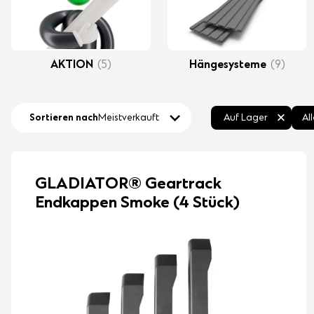
AKTION
(5)
Hängesysteme
(9)
Sortieren nach
Meistverkauft
Auf Lager
Al
GLADIATOR® Geartrack
Endkappen Smoke (4 Stück)