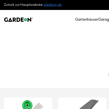
Zurück zur Hauptwebsite
gardeon.de
Gartenhäuser
Garag