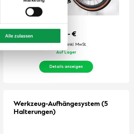
114,-
€
Alle zulassen
Der Preis ist inkl. MwSt.
Auf Lager
Details anzeigen
Werkzeug-Aufhängesystem (5
Halterungen)