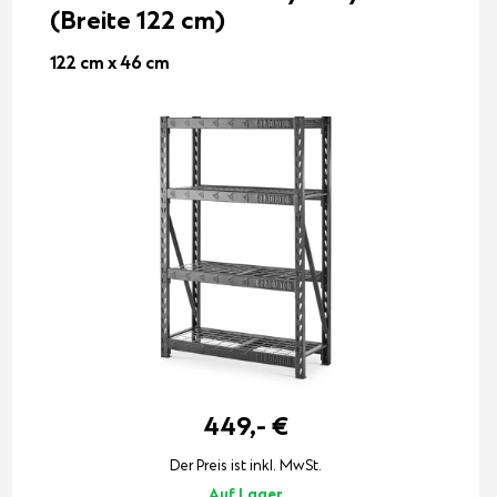
(Breite 122 cm)
122 cm x 46 cm
449,-
€
Der Preis ist inkl. MwSt.
Auf Lager