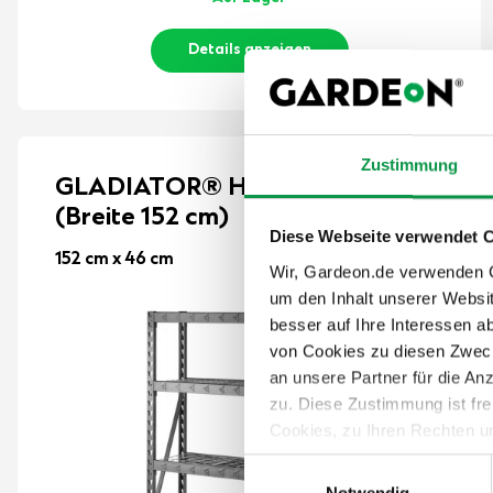
Details anzeigen
Zustimmung
GLADIATOR® Heavy Duty RACK
(Breite 152 cm)
Diese Webseite verwendet 
152 cm x 46 cm
Wir, Gardeon.de verwenden Co
um den Inhalt unserer Websi
besser auf Ihre Interessen 
von Cookies zu diesen Zweck
an unsere Partner für die A
zu. Diese Zustimmung ist fre
Cookies, zu Ihren Rechten u
teilweise zuzustimmen, finden
Einwilligungsauswahl
Notwendig