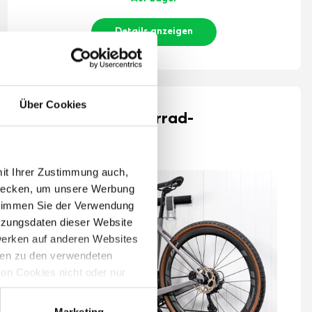
Details anzeigen
Über Cookies
GARDEON® Fahrrad-
Aufhängesystem
mit Ihrer Zustimmung auch,
zwecken, um unsere Werbung
 stimmen Sie der Verwendung
tzungsdaten dieser Website
werken auf anderen Websites
onen zu den verwendeten
on Cookies nicht oder nur
Marketing