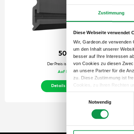
Zustimmung
Diese Webseite verwendet 
Wir, Gardeon.de verwenden Co
um den Inhalt unserer Websi
50,-
€
besser auf Ihre Interessen 
von Cookies zu diesen Zweck
Der Preis ist inkl. MwSt.
an unsere Partner für die A
Auf Lager
zu. Diese Zustimmung ist fre
Cookies, zu Ihren Rechten u
Details anzeigen
teilweise zuzustimmen, finden
Einwilligungsauswahl
Notwendig