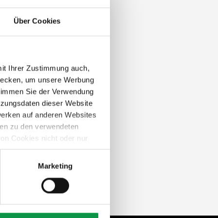
Über Cookies
mit Ihrer Zustimmung auch,
zwecken, um unsere Werbung
 stimmen Sie der Verwendung
tzungsdaten dieser Website
werken auf anderen Websites
onen zu den verwendeten
on Cookies nicht oder nur
Marketing