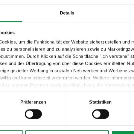
Details
Cookies
okies, um die Funktionalität der Website sicherzustellen und 
tes zu personalisieren und zu analysieren sowie zu Marketing
19,-
€
abzustimmen. Durch Klicken auf die Schaltfläche "Ich verstehe"
en und der Übertragung von über diese Cookies ermittelten Nu
Der Preis ist inkl. MwSt.
nzeige gezielter Werbung in sozialen Netzwerken und Werbenetz
Auf Lager
iwillig und kann jederzeit widerrufen werden. Weitere Informati
nd zu unseren Partnern sowie die Möglichkeit, der Verwendung v
Details anzeigen
 Sie unter dem Link „Detaillierte Einstellungen“.
Präferenzen
Statistiken