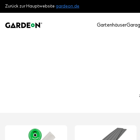
Zurück zur Hauptwebsite
gardeon.de
Gartenhäuser
Gara