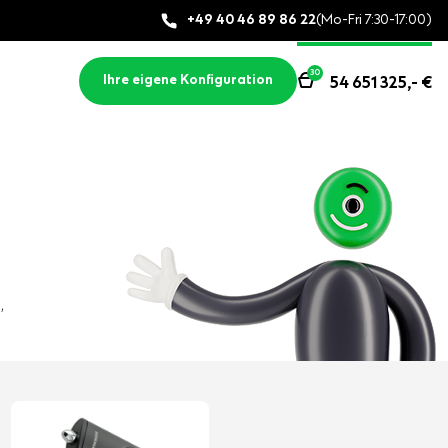
+49 40 46 89 86 22
(Mo-Fri 7:30-17:00)
30
Ihre eigene Konfiguration
54 651 325,-
€
,