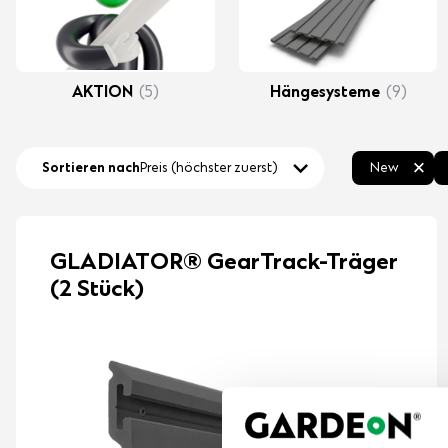
AKTION
(5)
Hängesysteme
(9)
Sortieren nach
Preis (höchster zuerst)
New
GLADIATOR® GearTrack-Träger
(2 Stück)