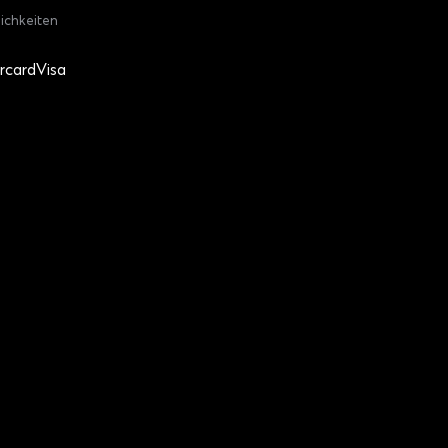
ichkeiten
rcard
Visa