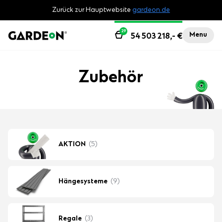
Zurück zur Hauptwebsite
gardeon.de
29
Menu
54 503 218,-
€
Zubehör
AKTION
(5)
Hängesysteme
(9)
Regale
(3)