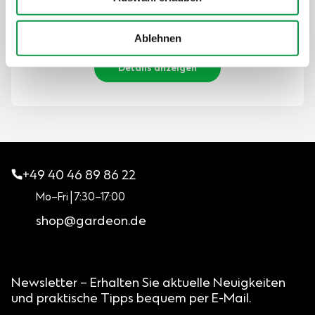
Der Preis ist inkl. MwSt.
Auf Lager
Ablehnen
Details anzeigen
+49 40 46 89 86 22
Mo–Fri | 7:30–17:00
shop@gardeon.de
Newsletter – Erhalten Sie aktuelle Neuigkeiten
und praktische Tipps bequem per E-Mail.