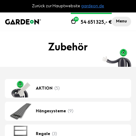
Zurück zur Hauptwebsite
gardeon.de
30
Menu
54 651 325,-
€
Zubehör
AKTION
(5)
Hängesysteme
(9)
Regale
(3)