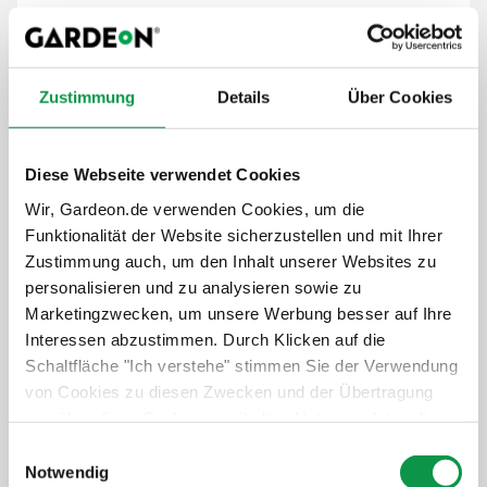
GLADIATOR® GearTrack-Träger (2 Stück)
Zustimmung
Details
Über Cookies
Diese Webseite verwendet Cookies
Wir, Gardeon.de verwenden Cookies, um die
Funktionalität der Website sicherzustellen und mit Ihrer
Zustimmung auch, um den Inhalt unserer Websites zu
personalisieren und zu analysieren sowie zu
Marketingzwecken, um unsere Werbung besser auf Ihre
Interessen abzustimmen. Durch Klicken auf die
Schaltfläche "Ich verstehe" stimmen Sie der Verwendung
von Cookies zu diesen Zwecken und der Übertragung
von über diese Cookies ermittelten Nutzungsdaten dieser
Website an unsere Partner für die Anzeige gezielter
Einwilligungsauswahl
Werbung in sozialen Netzwerken und Werbenetzwerken
Notwendig