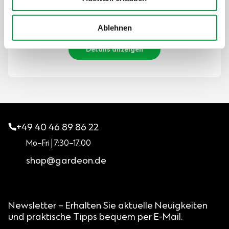
Der Preis ist inkl. MwSt.
Auf Lager
Ablehnen
Details anzeigen
+49 40 46 89 86 22
Mo–Fri | 7:30–17:00
shop@gardeon.de
Newsletter – Erhalten Sie aktuelle Neuigkeiten
und praktische Tipps bequem per E-Mail.