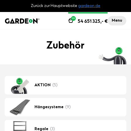
Zurück zur Hauptwebsite
gardeon.de
30
Menu
54 651 325,-
€
Zubehör
AKTION
(5)
Hängesysteme
(9)
Regale
(3)