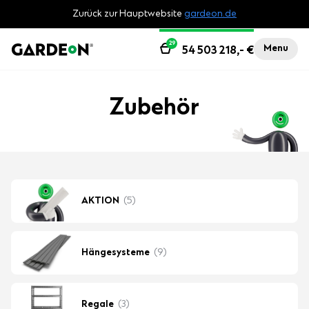
Zurück zur Hauptwebsite
gardeon.de
29
Menu
54 503 218,-
€
Zubehör
AKTION
(5)
Hängesysteme
(9)
Regale
(3)