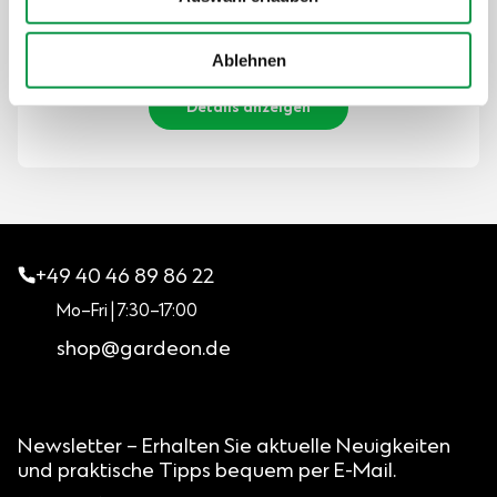
Der Preis ist inkl. MwSt.
Auf Lager
Ablehnen
Details anzeigen
+49 40 46 89 86 22
Mo–Fri | 7:30–17:00
shop@gardeon.de
Newsletter – Erhalten Sie aktuelle Neuigkeiten
und praktische Tipps bequem per E-Mail.