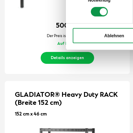
500,-
€
Ablehnen
Der Preis ist inkl. MwSt.
Auf Lager
Details anzeigen
GLADIATOR® Heavy Duty RACK
(Breite 152 cm)
152 cm x 46 cm