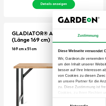
Details anzeigen
GLADIATOR® Arbeitstisch
Zustimmung
(Länge 169 cm)
169 cm x 51 cm
Diese Webseite verwendet 
Wir, Gardeon.de verwenden Co
um den Inhalt unserer Websi
besser auf Ihre Interessen 
von Cookies zu diesen Zweck
an unsere Partner für die A
zu. Diese Zustimmung ist fre
Cookies, zu Ihren Rechten u
teilweise zuzustimmen, finden
Einwilligungsauswahl
Notwendig