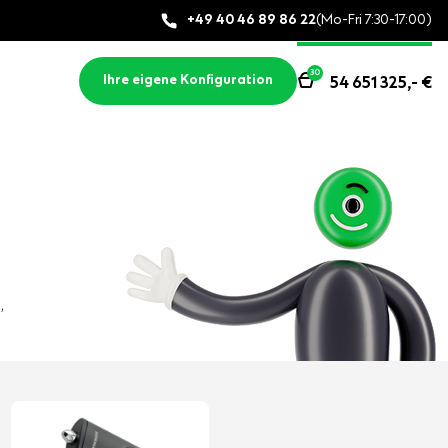
+49 40 46 89 86 22
(Mo-Fri 7:30-17:00)
30
Ihre eigene Konfiguration
54 651 325,-
€
,