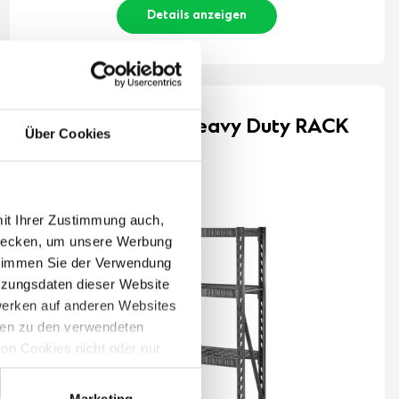
Details anzeigen
GLADIATOR® Heavy Duty RACK
Über Cookies
(Breite 122 cm)
122 cm x 46 cm
mit Ihrer Zustimmung auch,
zwecken, um unsere Werbung
 stimmen Sie der Verwendung
tzungsdaten dieser Website
werken auf anderen Websites
onen zu den verwendeten
on Cookies nicht oder nur
Marketing