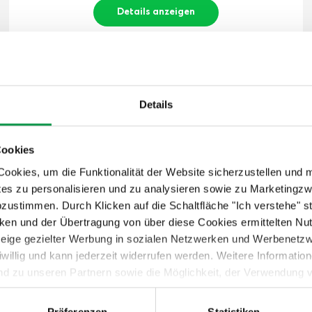
Details anzeigen
GLADIATOR® Heavy Duty
Details
MEGA RACK (Breite 229 cm)
229 cm x 61 cm
Cookies
okies, um die Funktionalität der Website sicherzustellen und 
tes zu personalisieren und zu analysieren sowie zu Marketing
abzustimmen. Durch Klicken auf die Schaltfläche "Ich verstehe"
en und der Übertragung von über diese Cookies ermittelten Nu
nzeige gezielter Werbung in sozialen Netzwerken und Werbenetz
iwillig und kann jederzeit widerrufen werden. Weitere Informati
nd zu unseren Partnern sowie die Möglichkeit, der Verwendung v
 Sie unter dem Link „Detaillierte Einstellungen“.
Präferenzen
Statistiken