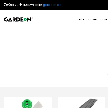
Zurück zur Hauptwebsite
gardeon.de
Gartenhäuser
Gara