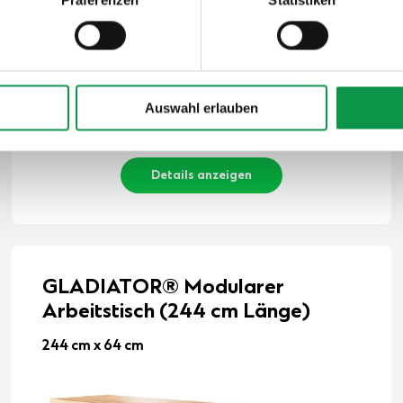
750,-
€
Auswahl erlauben
Der Preis ist inkl. MwSt.
Auf Lager
Details anzeigen
GLADIATOR® Modularer
Arbeitstisch (244 cm Länge)
244 cm x 64 cm