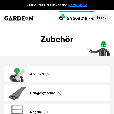
Zurück zur Hauptwebsite
gardeon.de
29
Menu
54 503 218,-
€
Zubehör
AKTION
(5)
Hängesysteme
(9)
Regale
(3)