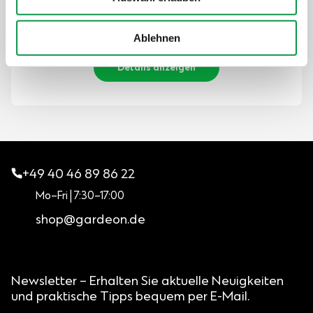
Der Preis ist inkl. MwSt.
Auf Lager
Ablehnen
Details anzeigen
+49 40 46 89 86 22
Mo–Fri | 7:30–17:00
shop@gardeon.de
Newsletter – Erhalten Sie aktuelle Neuigkeiten
und praktische Tipps bequem per E-Mail.