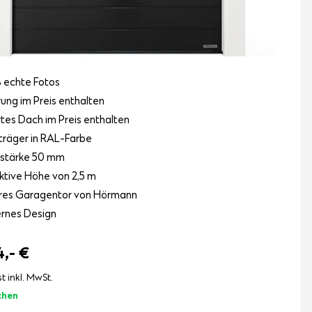
 echte Fotos
rung im Preis enthalten
ertes Dach im Preis enthalten
räger in RAL-Farbe
lstärke 50 mm
ktive Höhe von 2,5 m
res Garagentor von Hörmann
rnes Design
4,-
€
st inkl. MwSt.
chen