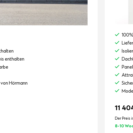
100%
Liefe
thalten
Isoli
eis enthalten
Dacht
arbe
Pane
Attra
r von Hörmann
Siche
Mode
11 40
Der Preis i
8-10 Wo