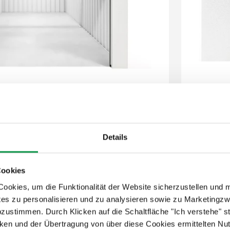
thalten
100%
eis enthalten
Liefe
arbe
Isoli
Details
Dacht
2,5 m
Pane
Cookies
r von Hörmann
Attra
rstandsfähigkeit
Siche
okies, um die Funktionalität der Website sicherzustellen und 
tes zu personalisieren und zu analysieren sowie zu Marketing
abzustimmen. Durch Klicken auf die Schaltfläche "Ich verstehe"
12 65
en und der Übertragung von über diese Cookies ermittelten Nu