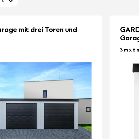
ft
ge mit drei Toren und
GARD
Garag
3 m x 6 