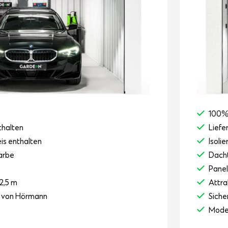
100%
thalten
Liefe
eis enthalten
Isoli
arbe
Dacht
Pane
2,5 m
Attra
r von Hörmann
Siche
Mode