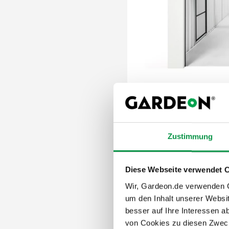
100% echte Fotos
Lieferung im Preis en
Isoliertes Dach im Pr
Dachträger in RAL-F
Zustimmung
Panelstärke 50 mm
Attraktive Höhe von 
Diese Webseite verwendet 
Sicheres Garagento
Hervorragende Wide
Wir, Gardeon.de verwenden Co
um den Inhalt unserer Websi
besser auf Ihre Interessen 
11 796,-
€
von Cookies zu diesen Zweck