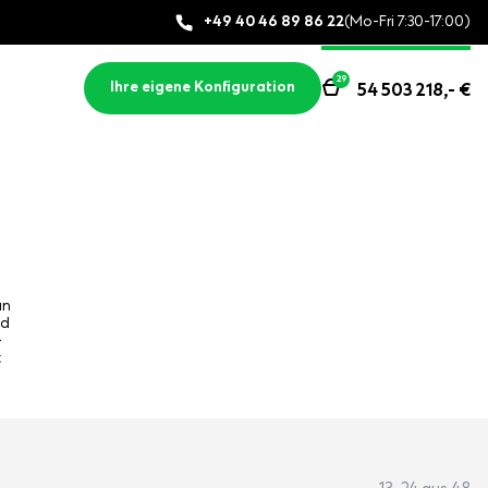
+49 40 46 89 86 22
(Mo-Fri 7:30-17:00)
29
Ihre eigene Konfiguration
54 503 218,-
€
an
ld
-
t