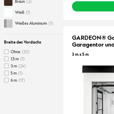
Braun
(2)
Weiß
(1)
Weißes Aluminium
(1)
GARDEON® Gar
Breite des Vordachs
Garagentor und
Ohne
(20)
3 m x 5 m
1,5 m
(1)
3 m
(24)
5 m
(1)
6 m
(17)