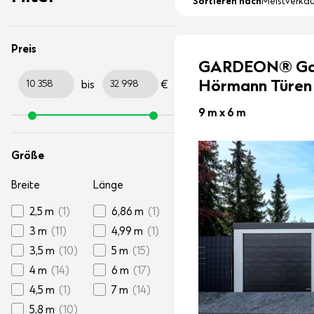
Sortieren nach
Meistverkau
Preis
GARDEON® Gara
Hörmann Türen
bis
€
9 m x 6 m
Größe
Breite
Länge
2,5 m
(1)
6,86 m
(1)
3 m
(11)
4,99 m
(1)
3,5 m
(10)
5 m
(15)
4 m
(14)
6 m
(17)
4,5 m
(1)
7 m
(14)
5,8 m
(10)