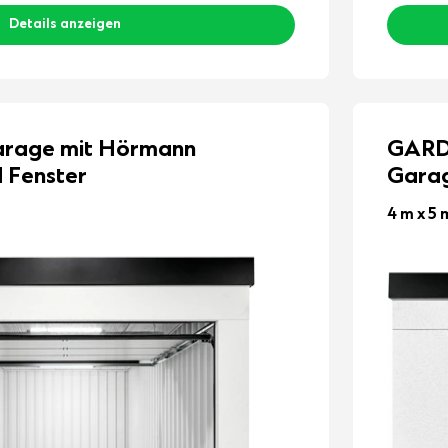
Details anzeigen
age mit Hörmann
GARD
 Fenster
Garag
4 m x 5 