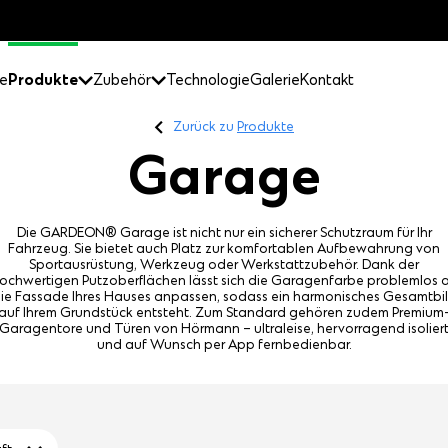
e
Produkte
Zubehör
Technologie
Galerie
Kontakt
Zurück zu
Produkte
Garage
Die GARDEON® Garage ist nicht nur ein sicherer Schutzraum für Ihr
Fahrzeug. Sie bietet auch Platz zur komfortablen Aufbewahrung von
Sportausrüstung, Werkzeug oder Werkstattzubehör. Dank der
ochwertigen Putzoberflächen lässt sich die Garagenfarbe problemlos 
ie Fassade Ihres Hauses anpassen, sodass ein harmonisches Gesamtbi
auf Ihrem Grundstück entsteht. Zum Standard gehören zudem Premium
Garagentore und Türen von Hörmann – ultraleise, hervorragend isolier
und auf Wunsch per App fernbedienbar.