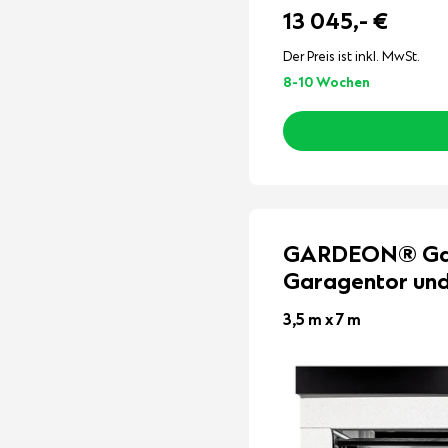
13 045,-
€
Der Preis ist inkl. MwSt.
8-10 Wochen
GARDEON® Gar
Garagentor und
3,5 m x 7 m