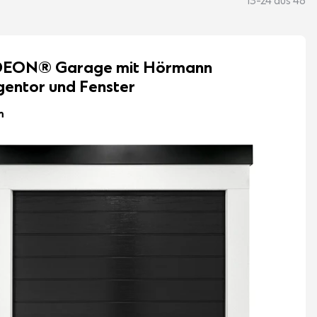
13-24 aus 48
EON® Garage mit Hörmann
entor und Fenster
m