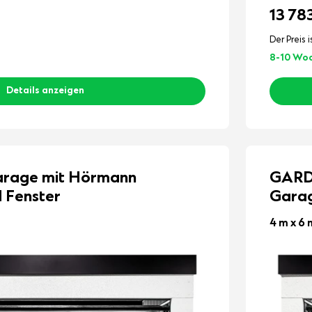
13 78
Der Preis i
8-10 Wo
Details anzeigen
age mit Hörmann
GARD
 Fenster
Garag
4 m x 6 