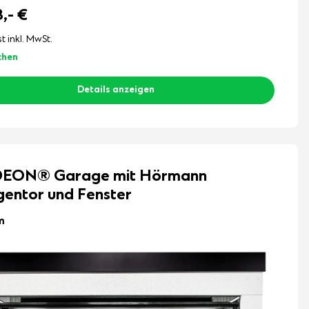
3,-
€
st inkl. MwSt.
chen
Details anzeigen
EON® Garage mit Hörmann
entor und Fenster
m