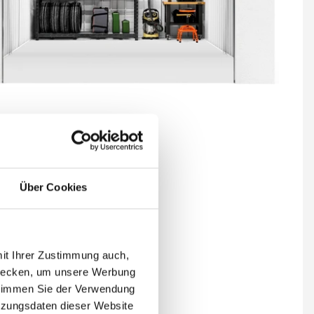
 echte Fotos
rung im Preis enthalten
ertes Dach im Preis enthalten
Über Cookies
räger in RAL-Farbe
lstärke 50 mm
ktive Höhe von 2,5 m
res Garagentor von Hörmann
mit Ihrer Zustimmung auch,
zwecken, um unsere Werbung
 stimmen Sie der Verwendung
0,-
€
tzungsdaten dieser Website