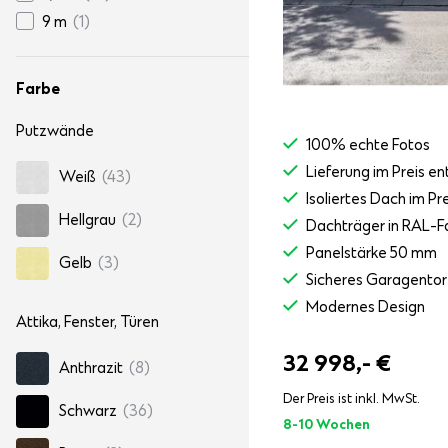
9 m
(1)
Farbe
Putzwände
100% echte Fotos
Lieferung im Preis en
Weiß
(43)
Isoliertes Dach im Pr
Hellgrau
(2)
Dachträger in RAL-F
Panelstärke 50 mm
Gelb
(3)
Sicheres Garagento
Modernes Design
Attika, Fenster, Türen
32 998,-
€
Anthrazit
(8)
Der Preis ist inkl. MwSt.
Schwarz
(36)
8-10 Wochen