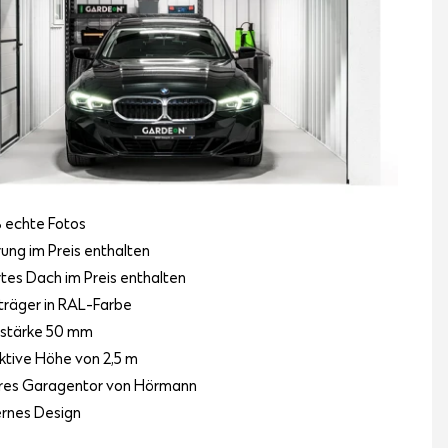
 echte Fotos
rung im Preis enthalten
ertes Dach im Preis enthalten
räger in RAL-Farbe
lstärke 50 mm
ktive Höhe von 2,5 m
res Garagentor von Hörmann
rnes Design