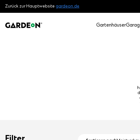
Zurück zur Hauptwebsite
gardeon.de
Gartenhäuser
Garag
h
d
Filter