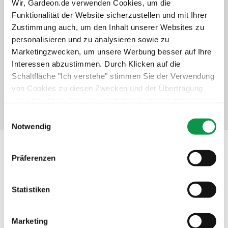
Wir, Gardeon.de verwenden Cookies, um die
Unbeschwertes Nutzen des Gebäudes
Funktionalität der Website sicherzustellen und mit Ihrer
Schneller und professioneller Service
Zustimmung auch, um den Inhalt unserer Websites zu
Langfristiger Schutz der Investition
personalisieren und zu analysieren sowie zu
Marketingzwecken, um unsere Werbung besser auf Ihre
+447,-
€
Interessen abzustimmen. Durch Klicken auf die
Schaltfläche "Ich verstehe" stimmen Sie der Verwendung
Details anzeigen
Verbindlich auswählen
von Cookies zu diesen Zwecken und der Übertragung
von über diese Cookies ermittelten Nutzungsdaten dieser
Website an unsere Partner für die Anzeige gezielter
Einwilligungsauswahl
Werbung in sozialen Netzwerken und Werbenetzwerken
Notwendig
auf anderen Websites zu. Diese Zustimmung ist freiwillig
und kann jederzeit widerrufen werden. Weitere
Beschreibung
Präferenzen
Informationen zu den verwendeten Cookies, zu Ihren
Rechten und zu unseren Partnern sowie die Möglichkeit,
der Verwendung von Cookies nicht oder nur teilweise
Statistiken
zuzustimmen, finden Sie unter dem Link „Detaillierte
Einstellungen“.
Marketing