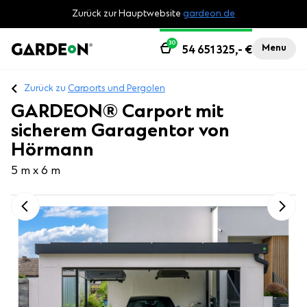
Zurück zur Hauptwebsite
gardeon.de
30
Menu
54 651 325,-
€
Zurück zu
Carports und Pergolen
GARDEON® Carport mit
sicherem Garagentor von
Hörmann
5 m x 6 m