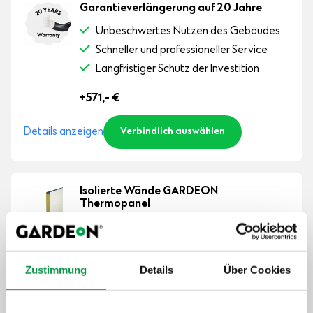
Garantieverlängerung auf 20 Jahre
Unbeschwertes Nutzen des Gebäudes
Schneller und professioneller Service
Langfristiger Schutz der Investition
+571,-
€
Details anzeigen
Verbindlich auswählen
Isolierte Wände GARDEON
Thermopanel
Mehr Komfort im Winter und Sommer
Weniger Lärm von draußen
Mehr Stabilität
Zustimmung
Details
Über Cookies
+1 369,-
€