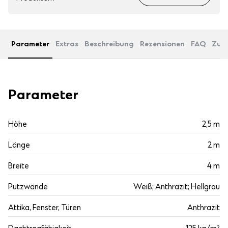
Parameter
Extras
Beschreibung
Rezensionen
FAQ
Zub
Parameter
Höhe
2,5 m
Länge
2 m
Breite
4 m
Putzwände
Weiß; Anthrazit; Hellgrau
Attika, Fenster, Türen
Anthrazit