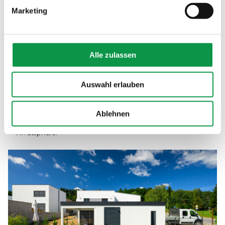
Einstellungen“.
Marketing
GARDEON® mit Carport / Schutz vor Regen
Alle zulassen
und starker Sonne
Auswahl erlauben
Suchen Sie einen überdachten Stellplatz für Ihr Auto, einen
Platz zum Lagern von Brennholz, eine stilvolle Hütte mit
Pavillon oder Pergola zum Entspannen mit Freunden oder
Raum für eine Hundehütte, Sommerküche oder vielleicht
Ablehnen
einer Tischtennisplatte? Die Möglichkeiten sind unbegrenzt.
Ein Wandpaneel im attraktiven Design sorgt für Ihre
Privatsphäre.