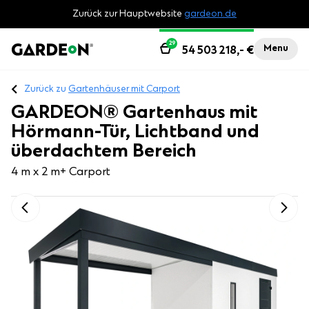
Zurück zur Hauptwebsite
gardeon.de
29
Menu
54 503 218,-
€
Zurück zu
Gartenhäuser mit Carport
GARDEON® Gartenhaus mit
Hörmann-Tür, Lichtband und
überdachtem Bereich
4 m x 2 m
+ Carport