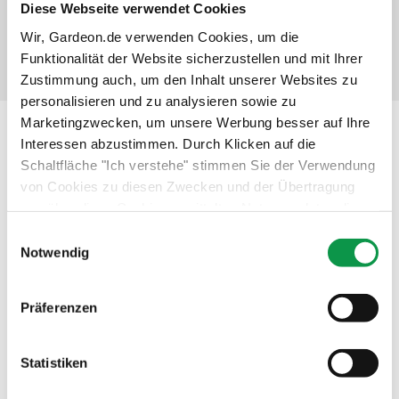
Diese Webseite verwendet Cookies
Details anzeigen
Verbindlich auswählen
Wir, Gardeon.de verwenden Cookies, um die
Funktionalität der Website sicherzustellen und mit Ihrer
Zustimmung auch, um den Inhalt unserer Websites zu
personalisieren und zu analysieren sowie zu
Marketingzwecken, um unsere Werbung besser auf Ihre
Interessen abzustimmen. Durch Klicken auf die
Beschreibung
Schaltfläche "Ich verstehe" stimmen Sie der Verwendung
von Cookies zu diesen Zwecken und der Übertragung
von über diese Cookies ermittelten Nutzungsdaten dieser
Website an unsere Partner für die Anzeige gezielter
Einwilligungsauswahl
Werbung in sozialen Netzwerken und Werbenetzwerken
Notwendig
auf anderen Websites zu. Diese Zustimmung ist freiwillig
und kann jederzeit widerrufen werden. Weitere
Präferenzen
Informationen zu den verwendeten Cookies, zu Ihren
Rechten und zu unseren Partnern sowie die Möglichkeit,
der Verwendung von Cookies nicht oder nur teilweise
Statistiken
zuzustimmen, finden Sie unter dem Link „Detaillierte