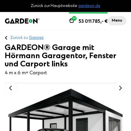
Zurück zur Hauptwebsite
gardeon.de
30
Menu
53 011 785,-
€
Zurück zu
Garage
GARDEON® Garage mit
Hörmann Garagentor, Fenster
und Carport links
4 m x 6 m
+ Carport