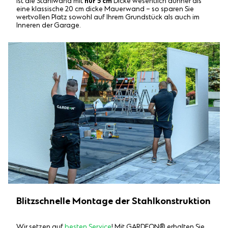
ist die Stahlwand mit
nur 5 cm
Dicke wesentlich dünner als
eine klassische 20 cm dicke Mauerwand – so sparen Sie
wertvollen Platz sowohl auf Ihrem Grundstück als auch im
Inneren der Garage.
Blitzschnelle Montage der Stahlkonstruktion
Wir setzen auf
besten Service
! Mit GARDEON® erhalten Sie