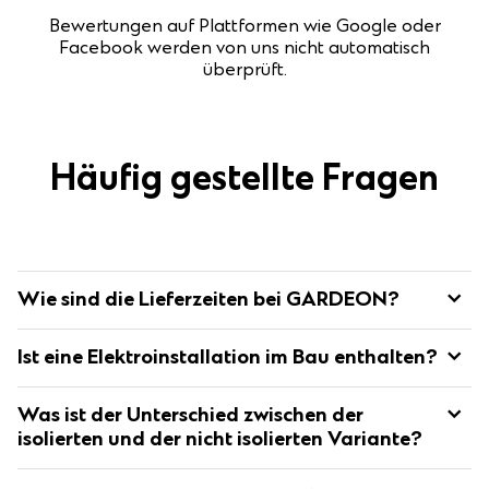
Bewertungen auf Plattformen wie Google oder
Facebook werden von uns nicht automatisch
überprüft.
Häufig gestellte Fragen
Wie sind die Lieferzeiten bei GARDEON?
Die Standard-Lieferzeit für montierte Gebäude beträgt 4-6
Ist eine Elektroinstallation im Bau enthalten?
Wochen nach Eingang der Anzahlung.
Der genaue Termin wird mit dem Kunden per E-Mail
Nein, eine Elektro- sowie Wasserinstallation sind nicht im Bau
abgestimmt.
Was ist der Unterschied zwischen der
enthalten.
isolierten und der nicht isolierten Variante?
Der größte Unterschied liegt in der Temperatur im Inneren