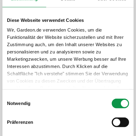
Aufwertung und Extras
Diese Webseite verwendet Cookies
Garantieverlängerung auf 20 Jahre
Wir, Gardeon.de verwenden Cookies, um die
Unbeschwertes Nutzen des Gebäudes
Funktionalität der Website sicherzustellen und mit Ihrer
Schneller und professioneller Service
Zustimmung auch, um den Inhalt unserer Websites zu
Langfristiger Schutz der Investition
personalisieren und zu analysieren sowie zu
Marketingzwecken, um unsere Werbung besser auf Ihre
+1 338,-
€
Interessen abzustimmen. Durch Klicken auf die
Schaltfläche "Ich verstehe" stimmen Sie der Verwendung
Details anzeigen
Verbindlich auswählen
von Cookies zu diesen Zwecken und der Übertragung
von über diese Cookies ermittelten Nutzungsdaten dieser
Website an unsere Partner für die Anzeige gezielter
Einwilligungsauswahl
Isolierte Wände GARDEON
Werbung in sozialen Netzwerken und Werbenetzwerken
Notwendig
Thermopanel
auf anderen Websites zu. Diese Zustimmung ist freiwillig
und kann jederzeit widerrufen werden. Weitere
Mehr Komfort im Winter und Sommer
Präferenzen
Informationen zu den verwendeten Cookies, zu Ihren
Weniger Lärm von draußen
Rechten und zu unseren Partnern sowie die Möglichkeit,
Mehr Stabilität