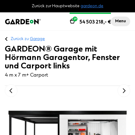
Zurück zur Hauptwebsite
gardeon.de
29
Menu
54 503 218,-
€
Zurück zu
Garage
GARDEON® Garage mit
Hörmann Garagentor, Fenster
und Carport links
4 m x 7 m
+ Carport