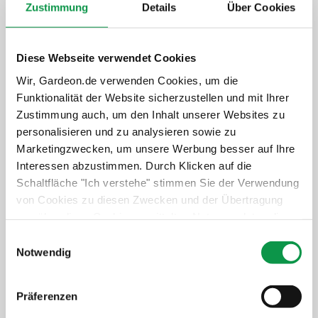
Zustimmung
Details
Über Cookies
Aufwertung und Extras
Diese Webseite verwendet Cookies
Garantieverlängerung auf 20 Jahre
Wir, Gardeon.de verwenden Cookies, um die
Unbeschwertes Nutzen des Gebäudes
Funktionalität der Website sicherzustellen und mit Ihrer
Zustimmung auch, um den Inhalt unserer Websites zu
Schneller und professioneller Service
personalisieren und zu analysieren sowie zu
Langfristiger Schutz der Investition
Marketingzwecken, um unsere Werbung besser auf Ihre
+1 146,-
€
Interessen abzustimmen. Durch Klicken auf die
Schaltfläche "Ich verstehe" stimmen Sie der Verwendung
Details anzeigen
von Cookies zu diesen Zwecken und der Übertragung
Verbindlich auswählen
von über diese Cookies ermittelten Nutzungsdaten dieser
Website an unsere Partner für die Anzeige gezielter
Einwilligungsauswahl
Werbung in sozialen Netzwerken und Werbenetzwerken
Notwendig
Isolierte Wände GARDEON
auf anderen Websites zu. Diese Zustimmung ist freiwillig
Thermopanel
und kann jederzeit widerrufen werden. Weitere
Mehr Komfort im Winter und Sommer
Präferenzen
Informationen zu den verwendeten Cookies, zu Ihren
Weniger Lärm von draußen