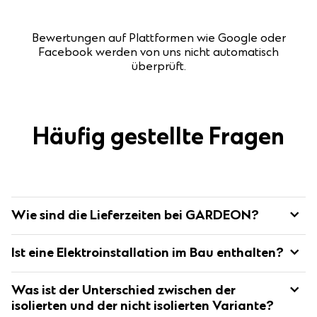
Bewertungen auf Plattformen wie Google oder
Facebook werden von uns nicht automatisch
überprüft.
Häufig gestellte Fragen
Wie sind die Lieferzeiten bei GARDEON?
Die Standard-Lieferzeit für montierte Gebäude beträgt 4-6
Ist eine Elektroinstallation im Bau enthalten?
Wochen nach Eingang der Anzahlung.
Der genaue Termin wird mit dem Kunden per E-Mail
Nein, eine Elektro- sowie Wasserinstallation sind nicht im Bau
abgestimmt.
Was ist der Unterschied zwischen der
enthalten.
isolierten und der nicht isolierten Variante?