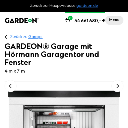
Zurück zur Hauptwebsite
gardeon.de
31
Menu
54 661 680,-
€
Zurück zu
Garage
GARDEON® Garage mit
Hörmann Garagentor und
Fenster
4 m x 7 m