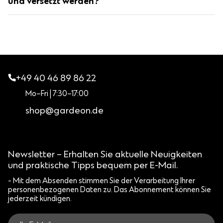
und versetzt werden?
geliefert.
Ja. Da die Konstruktion nicht fest mit dem Boden verbunden
Wir erreichen problemlos jeden Ort, den auch Ihr PKW
ist, kann sie bei Bedarf jederzeit demontiert und an einen
erreichen kann.
anderen vorbereiteten Standort versetzt werden.
+49 40 46 89 86 22
Mo–Fri | 7:30–17:00
shop@gardeon.de
Newsletter – Erhalten Sie aktuelle Neuigkeiten
und praktische Tipps bequem per E-Mail.
- Mit dem Absenden stimmen Sie der Verarbeitung Ihrer
personenbezogenen Daten zu. Das Abonnement können Sie
jederzeit kündigen.