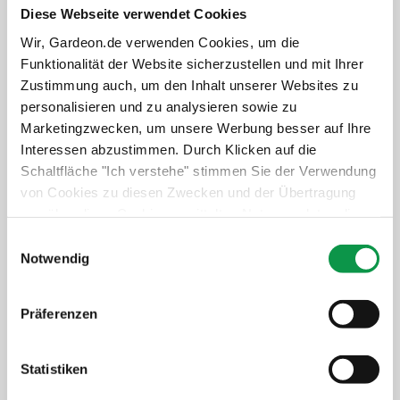
Unbeschwertes Nutzen des Gebäudes
Diese Webseite verwendet Cookies
Schneller und professioneller Service
Wir, Gardeon.de verwenden Cookies, um die
Langfristiger Schutz der Investition
Funktionalität der Website sicherzustellen und mit Ihrer
Zustimmung auch, um den Inhalt unserer Websites zu
+919,-
€
personalisieren und zu analysieren sowie zu
Marketingzwecken, um unsere Werbung besser auf Ihre
Details anzeigen
Verbindlich auswählen
Interessen abzustimmen. Durch Klicken auf die
Schaltfläche "Ich verstehe" stimmen Sie der Verwendung
von Cookies zu diesen Zwecken und der Übertragung
Isolierte Wände GARDEON
von über diese Cookies ermittelten Nutzungsdaten dieser
Thermopanel
Website an unsere Partner für die Anzeige gezielter
Einwilligungsauswahl
Mehr Komfort im Winter und Sommer
Werbung in sozialen Netzwerken und Werbenetzwerken
Notwendig
auf anderen Websites zu. Diese Zustimmung ist freiwillig
Weniger Lärm von draußen
und kann jederzeit widerrufen werden. Weitere
Mehr Stabilität
Präferenzen
Informationen zu den verwendeten Cookies, zu Ihren
+1 369,-
€
Rechten und zu unseren Partnern sowie die Möglichkeit,
der Verwendung von Cookies nicht oder nur teilweise
Statistiken
Details anzeigen
Verbindlich auswählen
zuzustimmen, finden Sie unter dem Link „Detaillierte