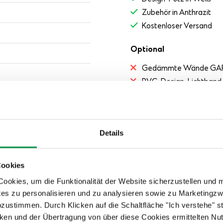
Zubehör in Anthrazit
Kostenloser Versand
Optional
Gedämmte Wände GA
PVC-Design-Lichtband 
PVC-Fenster (80 × 60 
n Untergrund
Isolierte einflügelige 
Spezielle Oberflächenb
Details
Professionelle Montag
geschneiderte Lösung
.
Grundriss
Cookies
okies, um die Funktionalität der Website sicherzustellen und 
tes zu personalisieren und zu analysieren sowie zu Marketing
abzustimmen. Durch Klicken auf die Schaltfläche "Ich verstehe"
en und der Übertragung von über diese Cookies ermittelten Nu