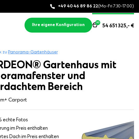
+49 40 46 89 86 22
(Mo-Fri 7:30-17:00)
30
Ihre eigene Konfiguration
54 651 325,-
€
k zu
Panorama-Gartenhäuser
DEON® Gartenhaus mit
oramafenster und
rdachtem Bereich
 m
+ Carport
 echte Fotos
rung im Preis enthalten
ertes Dach im Preis enthalten