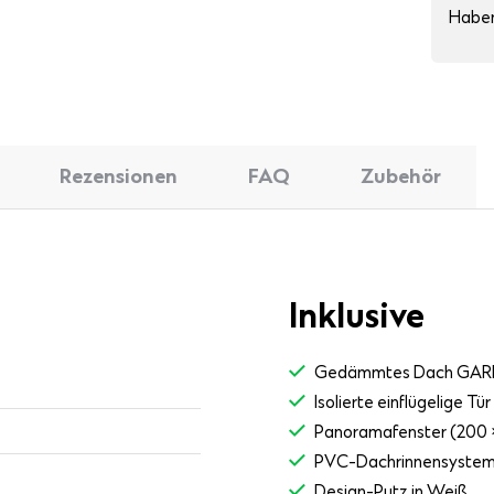
Haben
Rezensionen
FAQ
Zubehör
Inklusive
Gedämmtes Dach GAR
Isolierte einflügelige 
Panoramafenster (200 ×
PVC-Dachrinnensyste
Design-Putz in Weiß