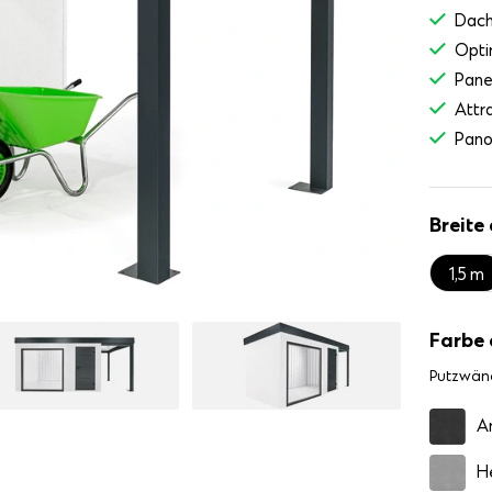
Dach
Opti
Pane
Attr
Pano
Breite
1,5 m
Farbe
Putzwän
A
H