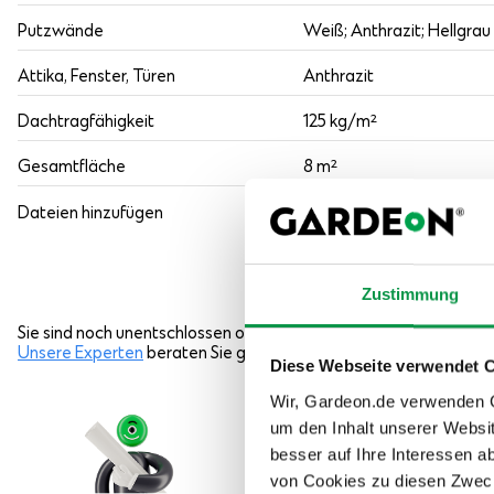
Putzwände
Weiß; Anthrazit; Hellgrau
Attika, Fenster, Türen
Anthrazit
Dachtragfähigkeit
125 kg/m²
Gesamtfläche
8 m²
Anforderungen an de
Dateien hinzufügen
Grundriss
Zustimmung
Sie sind noch unentschlossen oder haben besondere Wünsche?
Unsere Experten
beraten Sie gerne und erstellen für Sie eine
maß
Diese Webseite verwendet 
Wir, Gardeon.de verwenden Co
um den Inhalt unserer Websi
besser auf Ihre Interessen 
von Cookies zu diesen Zweck