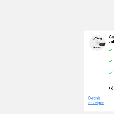
Ga
Ja
+6
Details
anzeigen