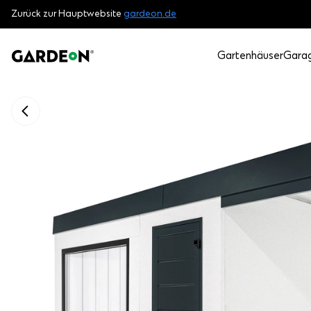
Zurück zur Hauptwebsite
gardeon.de
Gartenhäuser
Gara