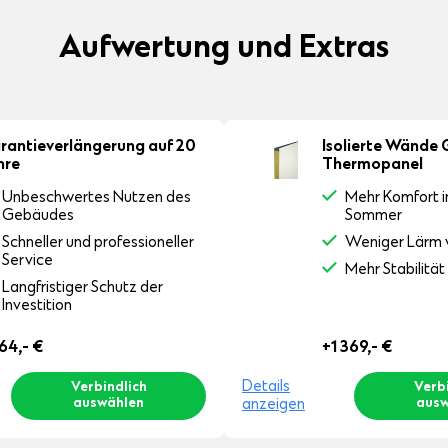
Aufwertung und Extras
rantieverlängerung auf 20
Isolierte Wänd
hre
Thermopanel
Unbeschwertes Nutzen des
Mehr Komfort 
Gebäudes
Sommer
Schneller und professioneller
Weniger Lärm 
Service
Mehr Stabilität
Langfristiger Schutz der
Investition
64,-
€
+1 369,-
€
Details
Verbindlich
Verb
anzeigen
auswählen
ausw