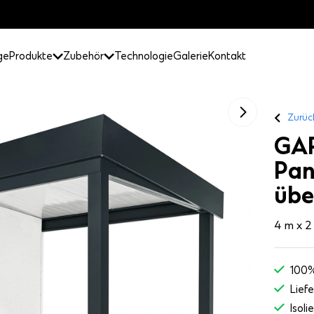
ge
Produkte
Zubehör
Technologie
Galerie
Kontakt
Zurüc
GAR
Pan
übe
4 m x 2
100%
Liefe
Isoli