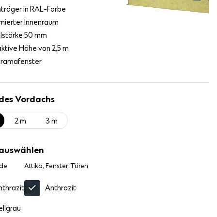
träger in RAL-Farbe
mierter Innenraum
lstärke 50 mm
aktive Höhe von 2,5 m
ramafenster
 des Vordachs
2 m
3 m
 auswählen
de
Attika, Fenster, Türen
nthrazit
Anthrazit
ellgrau