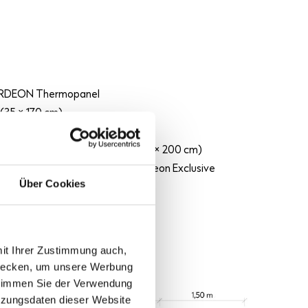
RDEON Thermopanel
(35 × 170 cm)
cm)
Tür der Marke Hörmann LPU 42 (87,5 × 200 cm)
ehandlung der Zubehörteile Gardeon Exclusive
Über Cookies
e durch das Gardeon-Team
mit Ihrer Zustimmung auch,
zwecken, um unsere Werbung
 stimmen Sie der Verwendung
tzungsdaten dieser Website