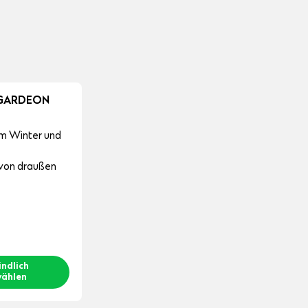
e GARDEON
im Winter und
von draußen
indlich
ählen