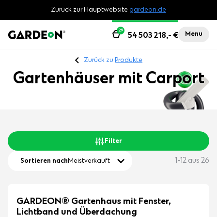
Zurück zur Hauptwebsite
gardeon.de
29
Menu
54 503 218,-
€
Zurück zu
Produkte
Gartenhäuser mit Carport
Filter
1-12 aus 26
Sortieren nach
Meistverkauft
GARDEON® Gartenhaus mit Fenster,
Lichtband und Überdachung