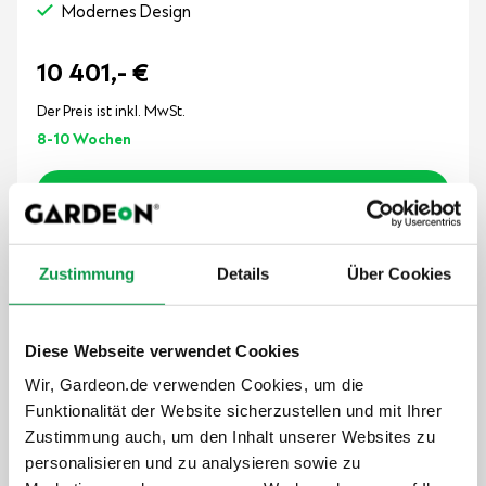
Modernes Design
10 401,-
€
Der Preis ist inkl. MwSt.
8-10 Wochen
Details anzeigen
Zustimmung
Details
Über Cookies
GARDEON® Gartenhaus mit Tür, Fenster,
Lichtbänder und Überdachung
Diese Webseite verwendet Cookies
5,8 m x 3 m
+ Carport
Wir, Gardeon.de verwenden Cookies, um die
Funktionalität der Website sicherzustellen und mit Ihrer
Zustimmung auch, um den Inhalt unserer Websites zu
personalisieren und zu analysieren sowie zu