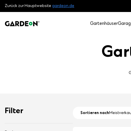
Zurück zur Hauptwebsite
gardeon.de
Gartenhäuser
Garag
Gar
G
Filter
Sortieren nach
Meistverkau