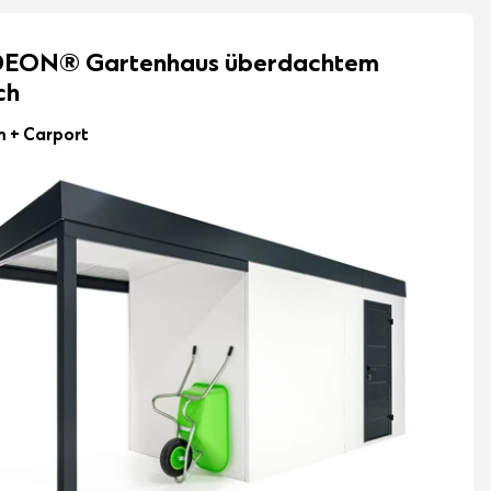
EON® Gartenhaus überdachtem
ch
 m
+ Carport