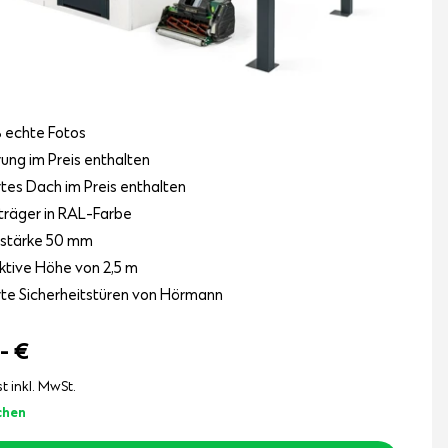
 echte Fotos
rung im Preis enthalten
ertes Dach im Preis enthalten
räger in RAL-Farbe
lstärke 50 mm
ktive Höhe von 2,5 m
erte Sicherheitstüren von Hörmann
,-
€
st inkl. MwSt.
chen