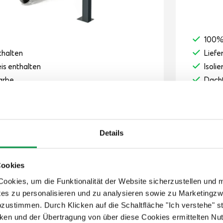
100%
thalten
Liefe
eis enthalten
Isoli
arbe
Dacht
um
Optim
Pane
2,5 m
Attra
Details
9 126
Cookies
Der Preis i
8-10 Wo
okies, um die Funktionalität der Website sicherzustellen und 
tes zu personalisieren und zu analysieren sowie zu Marketing
Details anzeigen
abzustimmen. Durch Klicken auf die Schaltfläche "Ich verstehe"
en und der Übertragung von über diese Cookies ermittelten Nu