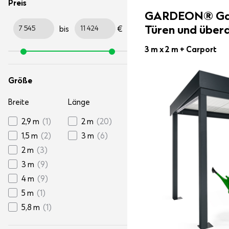
Preis
GARDEON® Gar
Türen und über
bis
€
3 m x 2 m
+ Carport
Größe
Breite
Länge
2,9 m
(1)
2 m
(20)
1,5 m
(2)
3 m
(6)
2 m
(3)
3 m
(9)
4 m
(9)
5 m
(1)
5,8 m
(1)