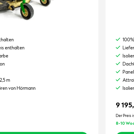
thalten
100%
eis enthalten
Liefe
arbe
Isoli
ion
Dacht
Pane
2,5 m
Attra
stüren von Hörmann
Isoli
9 195
Der Preis i
8-10 Wo