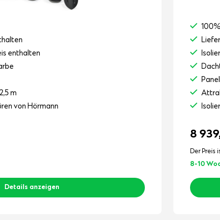
100%
thalten
Liefe
eis enthalten
Isoli
arbe
Dacht
Pane
2,5 m
Attra
stüren von Hörmann
Isoli
8 939
Der Preis i
8-10 Wo
Details anzeigen