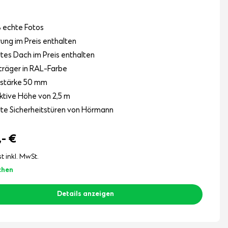
 echte Fotos
rung im Preis enthalten
ertes Dach im Preis enthalten
räger in RAL-Farbe
lstärke 50 mm
ktive Höhe von 2,5 m
erte Sicherheitstüren von Hörmann
,-
€
st inkl. MwSt.
chen
Details anzeigen