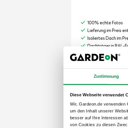
100% echte Fotos
Lieferung im Preis en
Isoliertes Dach im Pr
Dachträger in RAL-F
Optimierter Innenra
Panelstärke 50 mm
Attraktive Höhe von 
Zustimmung
8 983,-
€
Diese Webseite verwendet 
Der Preis ist inkl. MwSt.
8-10 Wochen
Wir, Gardeon.de verwenden Co
um den Inhalt unserer Websi
besser auf Ihre Interessen 
von Cookies zu diesen Zweck