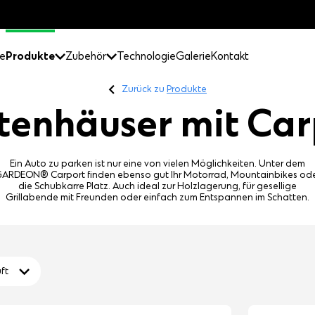
e
Produkte
Zubehör
Technologie
Galerie
Kontakt
Zurück zu
Produkte
tenhäuser mit Car
Ein Auto zu parken ist nur eine von vielen Möglichkeiten. Unter dem
ARDEON® Carport finden ebenso gut Ihr Motorrad, Mountainbikes od
die Schubkarre Platz. Auch ideal zur Holzlagerung, für gesellige
Grillabende mit Freunden oder einfach zum Entspannen im Schatten.
ft