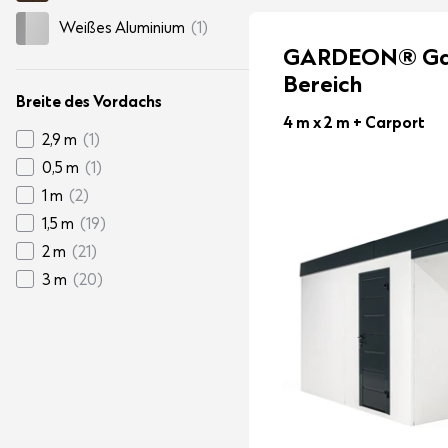
Weißes Aluminium
(1)
GARDEON® Gar
Bereich
Breite des Vordachs
4 m x 2 m
+ Carport
2,9 m
(1)
0,5 m
(1)
1 m
(2)
1,5 m
(19)
2 m
(21)
3 m
(20)