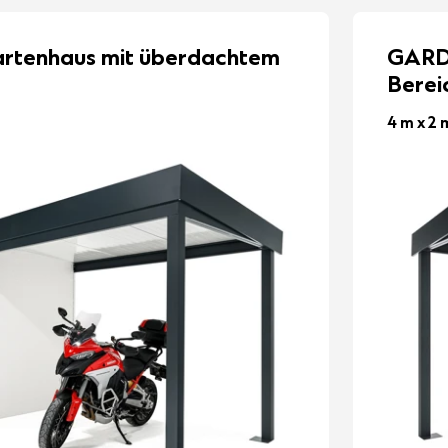
tenhaus mit überdachtem
GARD
Berei
4 m x 2