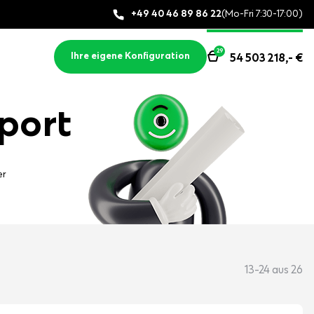
+49 40 46 89 86 22
(Mo-Fri 7:30-17:00)
29
Ihre eigene Konfiguration
54 503 218,-
€
port
er
13-24 aus 26