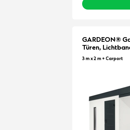
GARDEON® Gar
Türen, Lichtba
3 m x 2 m
+ Carport