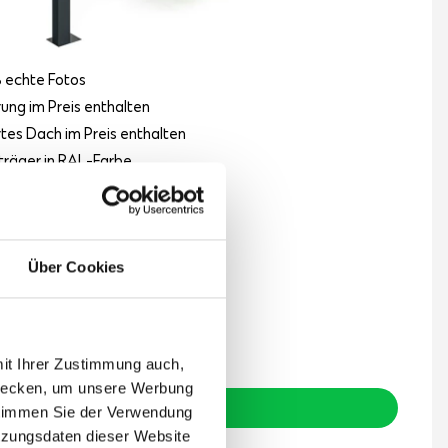
 echte Fotos
rung im Preis enthalten
ertes Dach im Preis enthalten
räger in RAL-Farbe
ierter Innenraum
lstärke 50 mm
ktive Höhe von 2,5 m
Über Cookies
,-
€
st inkl. MwSt.
chen
mit Ihrer Zustimmung auch,
zwecken, um unsere Werbung
Details anzeigen
 stimmen Sie der Verwendung
tzungsdaten dieser Website