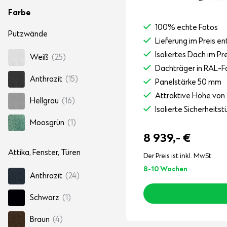
Farbe
100% echte Fotos
Putzwände
Lieferung im Preis en
Isoliertes Dach im Pr
Weiß
(25)
Dachträger in RAL-F
Anthrazit
(15)
Panelstärke 50 mm
Attraktive Höhe von 
Hellgrau
(16)
Isolierte Sicherheit
Moosgrün
(1)
8 939,-
€
Attika, Fenster, Türen
Der Preis ist inkl. MwSt.
8-10 Wochen
Anthrazit
(24)
Schwarz
(1)
Braun
(4)