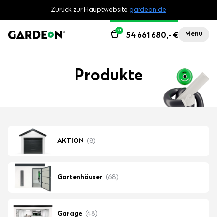
Zurück zur Hauptwebsite
gardeon.de
31
Menu
54 661 680,-
€
Produkte
AKTION
(8)
Gartenhäuser
(68)
Garage
(48)