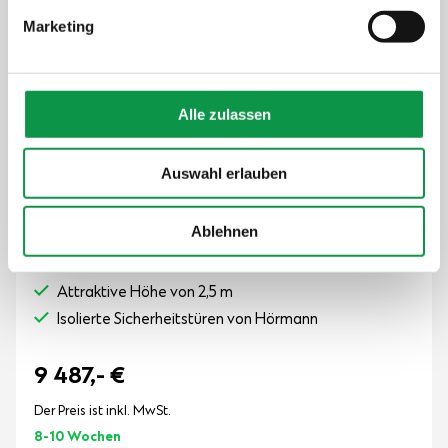
Einstellungen“.
Marketing
Alle zulassen
100% echte Fotos
Auswahl erlauben
Lieferung im Preis enthalten
Isoliertes Dach im Preis enthalten
Ablehnen
Dachträger in RAL-Farbe
Panelstärke 50 mm
Attraktive Höhe von 2,5 m
Isolierte Sicherheitstüren von Hörmann
9 487,-
€
Der Preis ist inkl. MwSt.
8-10 Wochen