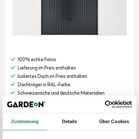
100% echte Fotos
Lieferung im Preis enthalten
Isoliertes Dach im Preis enthalten
Dachträger in RAL-Farbe
Schweizerische und deutsche Materialien
Sicheres Garagentor von Hörmann
9 000,-
€
9 356,-
€
Zustimmung
Details
Über Cookies
Der Preis ist inkl. MwSt.
8-10 Wochen