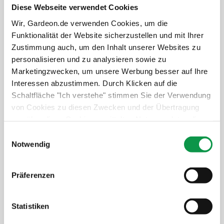
Diese Webseite verwendet Cookies
Wir, Gardeon.de verwenden Cookies, um die
Details anzeigen
Funktionalität der Website sicherzustellen und mit Ihrer
Zustimmung auch, um den Inhalt unserer Websites zu
personalisieren und zu analysieren sowie zu
Marketingzwecken, um unsere Werbung besser auf Ihre
GARDEON® Gartenhaus mit Hörmann-Tür,
Interessen abzustimmen. Durch Klicken auf die
zwei Lichtbändern und überdachtem
Schaltfläche "Ich verstehe" stimmen Sie der Verwendung
Bereich
von Cookies zu diesen Zwecken und der Übertragung
von über diese Cookies ermittelten Nutzungsdaten dieser
3 m x 2 m
+ Carport
Website an unsere Partner für die Anzeige gezielter
Einwilligungsauswahl
Werbung in sozialen Netzwerken und Werbenetzwerken
Notwendig
auf anderen Websites zu. Diese Zustimmung ist freiwillig
und kann jederzeit widerrufen werden. Weitere
Präferenzen
Informationen zu den verwendeten Cookies, zu Ihren
Rechten und zu unseren Partnern sowie die Möglichkeit,
der Verwendung von Cookies nicht oder nur teilweise
Statistiken
zuzustimmen, finden Sie unter dem Link „Detaillierte