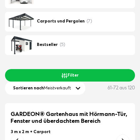
Carports und Pergolen
(7)
Bestseller
(5)
Filter
61-72 aus 120
Sortieren nach
Meistverkauft
GARDEON® Gartenhaus mit Hörmann-Tür,
Fenster und überdachtem Bereich
3 m x 2 m
+ Carport