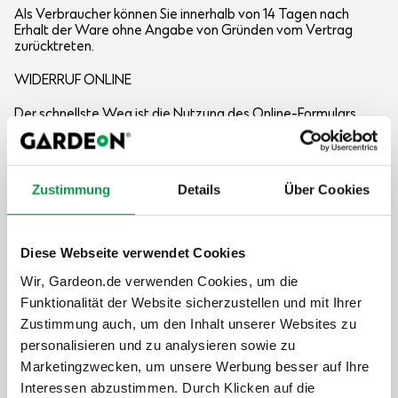
Als Verbraucher können Sie innerhalb von 14 Tagen nach
Erhalt der Ware ohne Angabe von Gründen vom Vertrag
zurücktreten.
WIDERRUF ONLINE
Der schnellste Weg ist die Nutzung des Online-Formulars
direkt auf dieser Seite unten „Vertrag widerrufen“, füllen Sie
die erforderlichen Angaben aus und bestaetigen Sie die
Uebermittlung. Unmittelbar nach dem Absenden erhalten Sie
eine E-Mail-Bestätigung mit Datum und Uhrzeit der
Zustimmung
Details
Über Cookies
Einreichung.
WIDERRUF PER E-MAIL ODER BRIEF
Diese Webseite verwendet Cookies
Sie können den Widerruf auch per E-Mail an
shop@gardeon.de oder per Brief mitteilen.
Wir, Gardeon.de verwenden Cookies, um die
Funktionalität der Website sicherzustellen und mit Ihrer
Rücktritt - Kaufvertrag ohne Montage
Zustimmung auch, um den Inhalt unserer Websites zu
Rücktritt - Kaufvertrag inklusive Montage
personalisieren und zu analysieren sowie zu
Vertrag widerrufen:
Marketingzwecken, um unsere Werbung besser auf Ihre
Interessen abzustimmen. Durch Klicken auf die