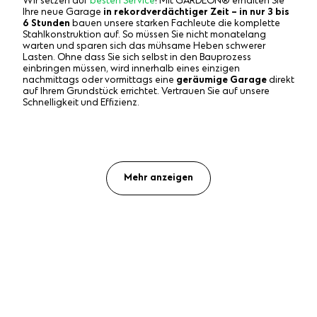
Wir setzen auf
besten Service
! Mit GARDEON® erhalten Sie
Ihre neue Garage
in rekordverdächtiger Zeit – in nur 3 bis
6 Stunden
bauen unsere starken Fachleute die komplette
Stahlkonstruktion auf. So müssen Sie nicht monatelang
warten und sparen sich das mühsame Heben schwerer
Lasten. Ohne dass Sie sich selbst in den Bauprozess
einbringen müssen, wird innerhalb eines einzigen
nachmittags oder vormittags eine
geräumige Garage
direkt
auf Ihrem Grundstück errichtet. Vertrauen Sie auf unsere
Schnelligkeit und Effizienz.
Mehr anzeigen