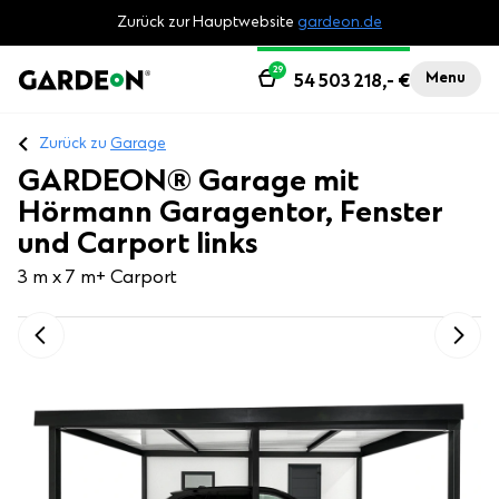
Zurück zur Hauptwebsite
gardeon.de
29
Menu
54 503 218,-
€
Zurück zu
Garage
GARDEON® Garage mit
Hörmann Garagentor, Fenster
und Carport links
3 m x 7 m
+ Carport