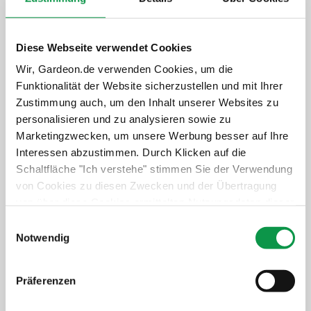
Aufwertung und Extras
Diese Webseite verwendet Cookies
Garantieverlängerung auf 20 Jahre
Wir, Gardeon.de verwenden Cookies, um die
Unbeschwertes Nutzen des Gebäudes
Funktionalität der Website sicherzustellen und mit Ihrer
Schneller und professioneller Service
Zustimmung auch, um den Inhalt unserer Websites zu
Langfristiger Schutz der Investition
personalisieren und zu analysieren sowie zu
Marketingzwecken, um unsere Werbung besser auf Ihre
+1 019,-
€
Interessen abzustimmen. Durch Klicken auf die
Schaltfläche "Ich verstehe" stimmen Sie der Verwendung
Details anzeigen
Verbindlich auswählen
von Cookies zu diesen Zwecken und der Übertragung
von über diese Cookies ermittelten Nutzungsdaten dieser
Website an unsere Partner für die Anzeige gezielter
Einwilligungsauswahl
Isolierte Wände GARDEON
Werbung in sozialen Netzwerken und Werbenetzwerken
Notwendig
Thermopanel
auf anderen Websites zu. Diese Zustimmung ist freiwillig
und kann jederzeit widerrufen werden. Weitere
Mehr Komfort im Winter und Sommer
Präferenzen
Informationen zu den verwendeten Cookies, zu Ihren
Weniger Lärm von draußen
Rechten und zu unseren Partnern sowie die Möglichkeit,
Mehr Stabilität