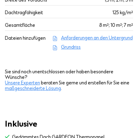
Breite des Vordachs
1,5 m; 2 m; 3 m
Dachtragfähigkeit
125 kg/m²
Gesamtfläche
8 m²; 10 m²; 7 m²
Anforderungen an den Untergrund
Dateien hinzufügen
Grundriss
Sie sind noch unentschlossen oder haben besondere
Wünsche?
Unsere Experten
beraten Sie gerne und erstellen für Sie eine
maßgeschneiderte Lösung
.
Inklusive
Gedämmtes Dach GARDEON Thermopanel