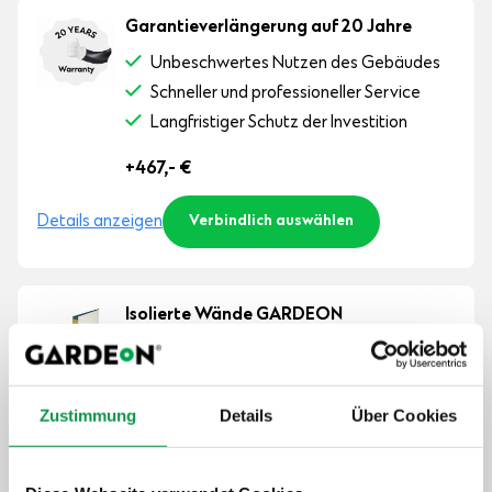
Garantieverlängerung auf 20 Jahre
Unbeschwertes Nutzen des Gebäudes
Schneller und professioneller Service
Langfristiger Schutz der Investition
+467,-
€
Details anzeigen
Verbindlich auswählen
Isolierte Wände GARDEON
Thermopanel
Mehr Komfort im Winter und Sommer
Weniger Lärm von draußen
Zustimmung
Details
Über Cookies
Mehr Stabilität
+774,-
€