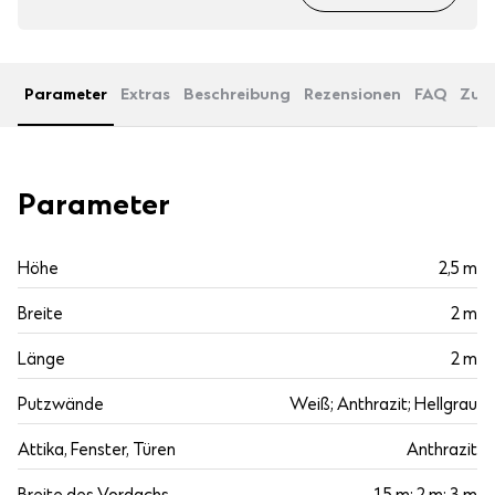
Parameter
Extras
Beschreibung
Rezensionen
FAQ
Zub
Parameter
Höhe
2,5 m
Breite
2 m
Länge
2 m
Putzwände
Weiß; Anthrazit; Hellgrau
Attika, Fenster, Türen
Anthrazit