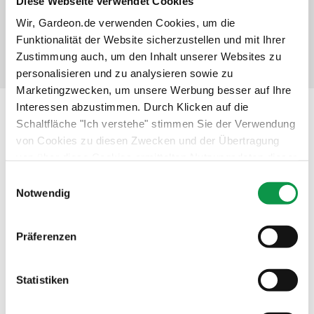
Diese Webseite verwendet Cookies
Wir, Gardeon.de verwenden Cookies, um die
Details anzeigen
Verbindlich auswählen
Funktionalität der Website sicherzustellen und mit Ihrer
Zustimmung auch, um den Inhalt unserer Websites zu
personalisieren und zu analysieren sowie zu
Marketingzwecken, um unsere Werbung besser auf Ihre
Interessen abzustimmen. Durch Klicken auf die
Beschreibung
Schaltfläche "Ich verstehe" stimmen Sie der Verwendung
von Cookies zu diesen Zwecken und der Übertragung
von über diese Cookies ermittelten Nutzungsdaten dieser
Website an unsere Partner für die Anzeige gezielter
Einwilligungsauswahl
Werbung in sozialen Netzwerken und Werbenetzwerken
Notwendig
auf anderen Websites zu. Diese Zustimmung ist freiwillig
und kann jederzeit widerrufen werden. Weitere
Präferenzen
Informationen zu den verwendeten Cookies, zu Ihren
Rechten und zu unseren Partnern sowie die Möglichkeit,
der Verwendung von Cookies nicht oder nur teilweise
Statistiken
zuzustimmen, finden Sie unter dem Link „Detaillierte
Einstellungen“.