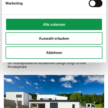
Marketing
Alle zulassen
GARDEON® mit Carport / Schutz vor Regen
und starker Sonne
Auswahl erlauben
Suchen Sie einen überdachten Stellplatz für Ihr Auto, einen
Platz zum Lagern von Brennholz, eine stilvolle Hütte mit
Pavillon oder Pergola zum Entspannen mit Freunden oder
Ablehnen
Raum für eine Hundehütte, Sommerküche oder vielleicht
einer Tischtennisplatte? Die Möglichkeiten sind unbegrenzt.
Ein Wandpaneel im attraktiven Design sorgt für Ihre
Privatsphäre.