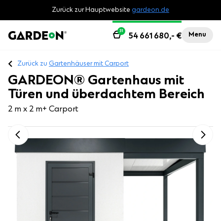
Zurück zur Hauptwebsite
gardeon.de
31
Menu
54 661 680,-
€
Zurück zu
Gartenhäuser mit Carport
GARDEON® Gartenhaus mit
Türen und überdachtem Bereich
2 m x 2 m
+ Carport