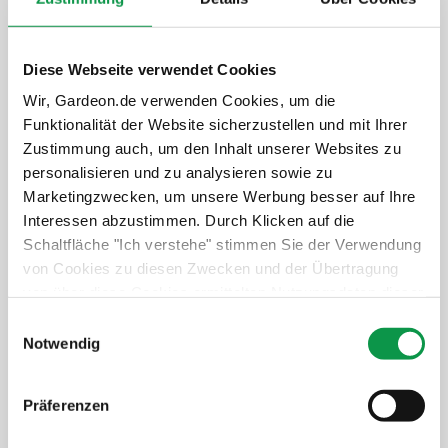
Isolierte Sicherheitstüren von Hörmann
6 193,-
€
Diese Webseite verwendet Cookies
Der Preis ist inkl. MwSt.
Wir, Gardeon.de verwenden Cookies, um die
Funktionalität der Website sicherzustellen und mit Ihrer
8-10 Wochen
Zustimmung auch, um den Inhalt unserer Websites zu
personalisieren und zu analysieren sowie zu
Details anzeigen
Marketingzwecken, um unsere Werbung besser auf Ihre
Interessen abzustimmen. Durch Klicken auf die
Schaltfläche "Ich verstehe" stimmen Sie der Verwendung
von Cookies zu diesen Zwecken und der Übertragung
GARDEON® Gartenhaus mit Hörmann-
von über diese Cookies ermittelten Nutzungsdaten dieser
Türen
Website an unsere Partner für die Anzeige gezielter
Einwilligungsauswahl
Werbung in sozialen Netzwerken und Werbenetzwerken
Notwendig
3 m x 2 m
auf anderen Websites zu. Diese Zustimmung ist freiwillig
und kann jederzeit widerrufen werden. Weitere
Präferenzen
Informationen zu den verwendeten Cookies, zu Ihren
Rechten und zu unseren Partnern sowie die Möglichkeit,