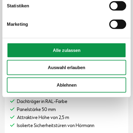
der Verwendung von Cookies nicht oder nur teilweise
Statistiken
zuzustimmen, finden Sie unter dem Link „Detaillierte
Einstellungen“.
Marketing
Alle zulassen
Auswahl erlauben
100% echte Fotos
Ablehnen
Lieferung im Preis enthalten
Isoliertes Dach im Preis enthalten
Dachträger in RAL-Farbe
Panelstärke 50 mm
Attraktive Höhe von 2,5 m
Isolierte Sicherheitstüren von Hörmann