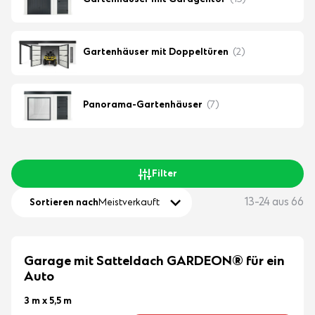
Gartenhäuser mit Garagentor
(15)
Gartenhäuser mit Doppeltüren
(2)
Panorama-Gartenhäuser
(7)
Filter
13-24 aus 66
Sortieren nach
Meistverkauft
Garage mit Satteldach GARDEON® für ein
Auto
3 m x 5,5 m