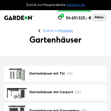
Zurück zur Hauptwebsite
gardeon.de
30
Menu
54 651 325,-
€
Zurück zu
Produkte
Gartenhäuser
Gartenhäuser mit Tür
(16)
Gartenhäuser mit Carport
(26)